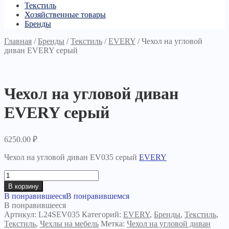
Текстиль
Хозяйственные товары
Бренды
Главная
/
Бренды
/
Текстиль
/
EVERY
/
Чехол на угловой
диван EVERY серый
Чехол на угловой диван
EVERY серый
6250.00
₽
Чехол на угловой диван EV035 серый
EVERY
Количество
товара
В корзину
Чехол
В понравившееся
В понравившемся
на
В понравившееся
угловой
Артикул:
L24SEV035
Категорий:
EVERY
,
Бренды
,
Текстиль
,
диван
Текстиль
,
Чехлы на мебель
Метка:
Чехол на угловой диван