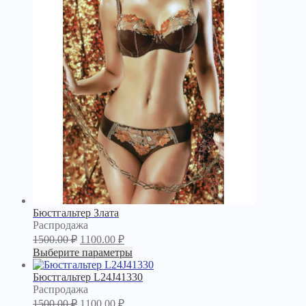
Бюстгальтер Злата
Продаваемый
Распродажа
товар
1500.00
₽
1100.00
₽
Выберите параметры
Бюстгальтер L24J41330
Продаваемый
Распродажа
товар
1500.00
₽
1100.00
₽