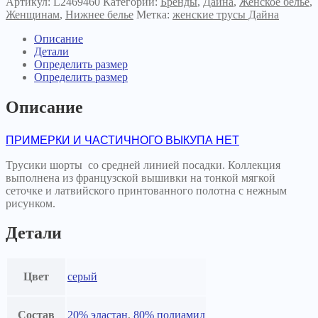
Артикул:
L2469460
Категорий:
Бренды
,
Дайна
,
Женское белье
,
Женщинам
,
Нижнее белье
Метка:
женские трусы Дайна
Описание
Детали
Определить размер
Определить размер
Описание
ПРИМЕРКИ И ЧАСТИЧНОГО ВЫКУПА НЕТ
Трусики шорты со средней линией посадки. Коллекция
выполнена из французской вышивки на тонкой мягкой
сеточке и латвийского принтованного полотна с нежным
рисунком.
Детали
Цвет
серый
Состав
20% эластан
,
80% полиамид