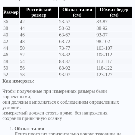
Российский
Обхват талии
Обхват бедер
Размер
размер
(см)
(см)
36
42
53-57
83-87
38
44
58-62
88-92
40
46
63-67
93-97
42
48
68-72
98-102
44
50
73-77
103-107
46
52
78-82
108-112
48
54
83-87
113-117
50
56
88-92
118-122
52
58
93-97
123-127
Как измерять:
Чтобы полученные при измерениях размеры были
корректными,
они должны выполняться с соблюдением определенных
условий:
измеряемый должен стоять прямо, без напряжения,
сохраняя привычную осанку
Обхват талии
Лента проходит горизонтально вокруг туловища на