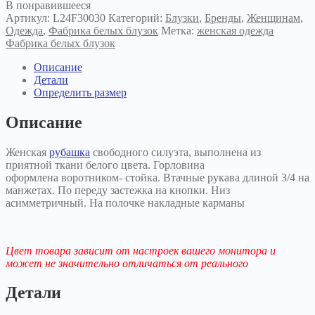
В понравившееся
Артикул:
L24F30030
Категорий:
Блузки
,
Бренды
,
Женщинам
,
Одежда
,
Фабрика белых блузок
Метка:
женская одежда
Фабрика белых блузок
Описание
Детали
Определить размер
Описание
Женская
рубашка
свободного силуэта, выполнена из
приятной ткани белого цвета. Горловина
оформлена воротником- стойка. Втачные рукава длиной 3/4 на
манжетах. По переду застежка на кнопки. Низ
асимметричный. На полочке накладные карманы
Цвет товара зависит от настроек вашего монитора и
может не значительно отличаться от реального
Детали