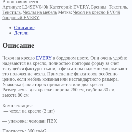
В понравившееся
Артикул:
L24SEV049k
Категорий:
EVERY
,
Бренды
,
Текстиль
,
Текстиль
,
Чехлы на мебель
Метка:
Чехол на кресло EV049
бордовый EVERY
Описание
Детали
Описание
Чехол на кресло
EVERY
в бордовом цвете. Они очень удобно
надеваются на кресло, полностью повторяя форму за счет
тянущейся фактуры ткани, а фиксаторы надежно удерживают
это положение чехла. Применение фиксаторов особенно
ценно, если мебель кожаная или нестандартного размера.
Упаковка фиксаторов прилагается или два кресла
Размер чехла для кресла: ширина 260 см, глубина 80 см,
высота 80 см
————————————————————
Комплектация:
— чехол на кресло (2 шт)
— упаковка: чемодан ПВХ
Плотность : 360 гр/м2