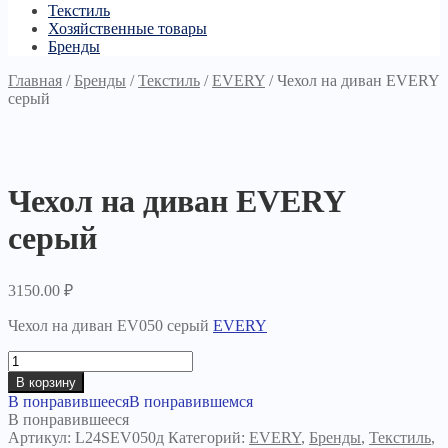
Текстиль
Хозяйственные товары
Бренды
Главная
/
Бренды
/
Текстиль
/
EVERY
/
Чехол на диван EVERY
серый
Чехол на диван EVERY
серый
3150.00
₽
Чехол на диван EV050 серый
EVERY
Количество
товара
В корзину
Чехол
В понравившееся
В понравившемся
на
В понравившееся
диван
Артикул:
L24SEV050д
Категорий:
EVERY
,
Бренды
,
Текстиль
,