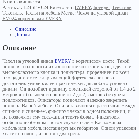
В понравившееся
Артикул:
L24SEV024
Категорий:
EVERY
,
Бренды
,
Текстиль
,
Текстиль
,
Чехлы на мебель
Метка:
Чехол на угловой диван
EV024 коричневый EVERY
Описание
Детали
Описание
Чехол на угловой диван
EVERY
в коричневом цвете. Такой
чехол, выполненный из износостойкой ткани крэп, сделан из
высококлассного хлопка и полиэстера, прорезинен по всей
площади и имеет закрывающий фартук, за счет чего
достаточно универсален практически для любого углового
дивана. Он подойдет к дивану с меньшей стороной от 1,4 до 2
метров и с большей стороной от 2 до 2,5 метров без учета
подлокотников. Фиксаторы позволяют надежно закрепить
чехол на Вашей мебели. Они вставляются в расстояние между
спинкой и сиденьем, фиксируя чехол в одном положении, и
не позволяют ему съезжать и терять форму. Фиксаторы
особенно необходимы в том случае, если у Вас кожаная
мебель или мебель нестандартных габаритов. Одной упаковки
хватит на один диван или два кресла.