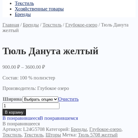
Текстиль
Хозяйственные товары
Бренды
Главная
/
Бренды
/
Текстиль
/
Глубокое-озеро
/
Тюль Данута
желтый
Тюль Данута желтый
900.00
₽
–
3600.00
₽
Состав: 100 % полиэстер
Производитель: Глубокое озеро
Ширина
Очистить
Количество
товара
В корзину
Тюль
В понравившееся
В понравившемся
Данута
В понравившееся
желтый
Артикул:
L24G5708
Категорий:
Бренды
,
Глубокое-озеро
,
Текстиль
,
Текстиль
,
Шторы
Метка:
Тюль 5708 желтый