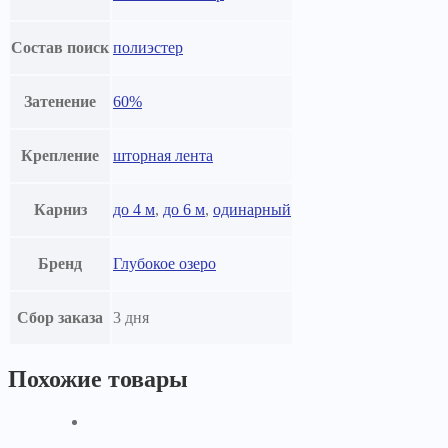
Состав поиск
полиэстер
Затенение
60%
Крепление
шторная лента
Карниз
до 4 м
,
до 6 м
,
одинарный
Бренд
Глубокое озеро
Сбор заказа
3 дня
Похожие товары