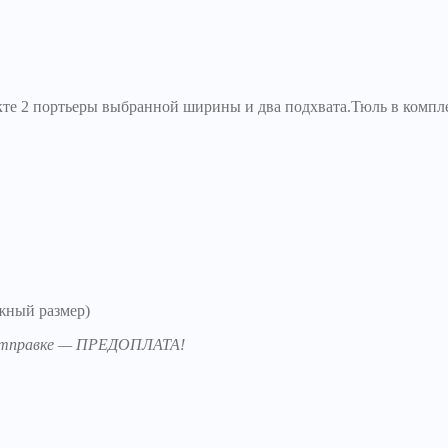
те 2 портьеры выбранной ширины и два подхвата.Тюль в компле
жный размер)
й отправке — ПРЕДОПЛАТА!