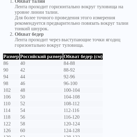
Обхват талии
Лента проходит горизонтально вокруг туловища на
уровне линии талии.
Для более точного проведения этого измерения
рекомендуется предварительно повязать вокруг талии
тонкий шнурок.
Обхват бедер
Лента проходит через выступающие точки ягодиц
горизонтально вокруг туловища.
Размер
Российский размер
Обхват бедер (см)
86
40
84-88
90
42
88-92
94
44
92-96
98
46
96-100
102
48
100-104
106
50
104-108
110
52
108-112
114
54
112-116
118
56
116-120
122
58
120-124
126
60
124-128