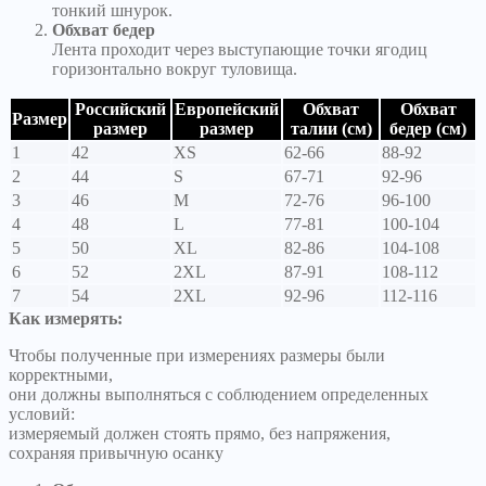
тонкий шнурок.
Обхват бедер
Лента проходит через выступающие точки ягодиц
горизонтально вокруг туловища.
Российский
Европейский
Обхват
Обхват
Размер
размер
размер
талии (см)
бедер (см)
1
42
XS
62-66
88-92
2
44
S
67-71
92-96
3
46
M
72-76
96-100
4
48
L
77-81
100-104
5
50
XL
82-86
104-108
6
52
2XL
87-91
108-112
7
54
2XL
92-96
112-116
Как измерять:
Чтобы полученные при измерениях размеры были
корректными,
они должны выполняться с соблюдением определенных
условий:
измеряемый должен стоять прямо, без напряжения,
сохраняя привычную осанку