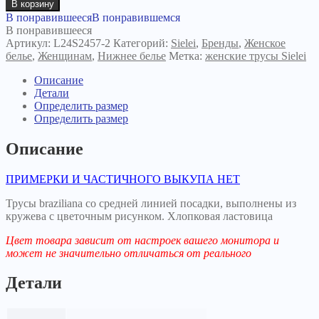
В корзину
В понравившееся
В понравившемся
В понравившееся
Артикул:
L24S2457-2
Категорий:
Sielei
,
Бренды
,
Женское
белье
,
Женщинам
,
Нижнее белье
Метка:
женские трусы Sielei
Описание
Детали
Определить размер
Определить размер
Описание
ПРИМЕРКИ И ЧАСТИЧНОГО ВЫКУПА НЕТ
Трусы braziliana со средней линией посадки, выполнены из
кружева с цветочным рисунком. Хлопковая ластовица
Цвет товара зависит от настроек вашего монитора и
может не значительно отличаться от реального
Детали