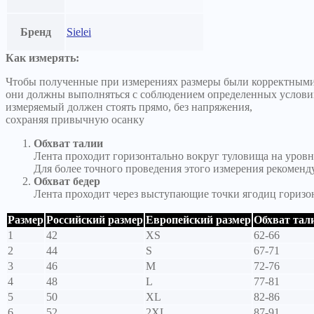
Бренд
Sielei
Как измерять:
Чтобы полученные при измерениях размеры были корректными
они должны выполняться с соблюдением определенных услови
измеряемый должен стоять прямо, без напряжения,
сохраняя привычную осанку
Обхват талии
Лента проходит горизонтально вокруг туловища на уровн
Для более точного проведения этого измерения рекоменд
Обхват бедер
Лента проходит через выступающие точки ягодиц горизо
Размер
Российский размер
Европейский размер
Обхват тали
1
42
XS
62-66
2
44
S
67-71
3
46
M
72-76
4
48
L
77-81
5
50
XL
82-86
6
52
2XL
87-91