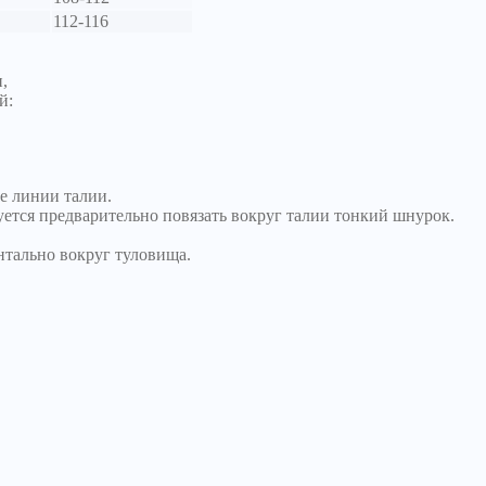
112-116
,
й:
е линии талии.
уется предварительно повязать вокруг талии тонкий шнурок.
нтально вокруг туловища.