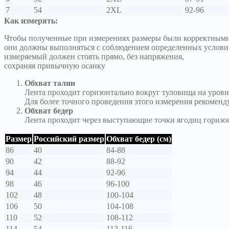
7
54
2XL
92-96
Как измерять:
Чтобы полученные при измерениях размеры были корректными
они должны выполняться с соблюдением определенных услови
измеряемый должен стоять прямо, без напряжения,
сохраняя привычную осанку
Обхват талии
Лента проходит горизонтально вокруг туловища на уровн
Для более точного проведения этого измерения рекоменд
Обхват бедер
Лента проходит через выступающие точки ягодиц горизо
Размер
Российский размер
Обхват бедер (см)
86
40
84-88
90
42
88-92
94
44
92-96
98
46
96-100
102
48
100-104
106
50
104-108
110
52
108-112
114
54
112-116