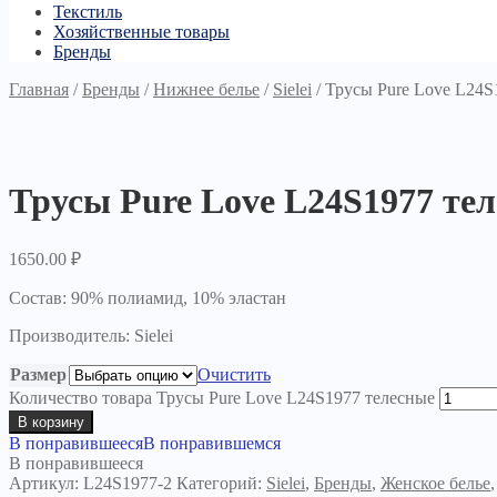
Текстиль
Хозяйственные товары
Бренды
Главная
/
Бренды
/
Нижнее белье
/
Sielei
/
Трусы Pure Love L24S
Трусы Pure Love L24S1977 те
1650.00
₽
Состав: 90% полиамид, 10% эластан
Производитель: Sielei
Размер
Очистить
Количество товара Трусы Pure Love L24S1977 телесные
В корзину
В понравившееся
В понравившемся
В понравившееся
Артикул:
L24S1977-2
Категорий:
Sielei
,
Бренды
,
Женское белье