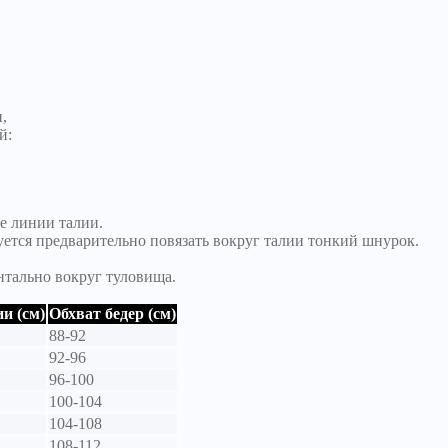
,
й:
е линии талии.
уется предварительно повязать вокруг талии тонкий шнурок.
нтально вокруг туловища.
и (см)
Обхват бедер (см)
88-92
92-96
96-100
100-104
104-108
108-112