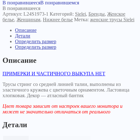
Трусы
В понравившееся
В понравившемся
Pure
В понравившееся
Love
Артикул:
L24S1973-1
Категорий:
Sielei
,
Бренды
,
Женское
L24S1973
белье
,
Женщинам
,
Нижнее белье
Метка:
женские трусы Sielei
белые
Описание
Детали
Определить размер
Определить размер
Описание
ПРИМЕРКИ И ЧАСТИЧНОГО ВЫКУПА НЕТ
Трусы стринг со средней линией талии, выполнены из
эластичного кружева с цветочным орнаментом. Ластовица
хлопковая. Декор — атласный бантик
Цвет товара зависит от настроек вашего монитора и
может не значительно отличаться от реального
Детали