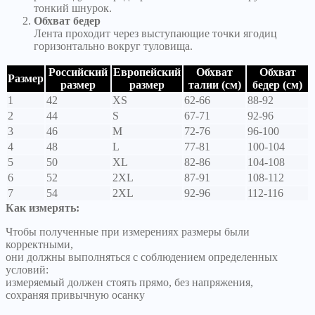
тонкий шнурок.
Обхват бедер
Лента проходит через выступающие точки ягодиц
горизонтально вокруг туловища.
Российский
Европейский
Обхват
Обхват
Размер
размер
размер
талии (см)
бедер (см)
1
42
XS
62-66
88-92
2
44
S
67-71
92-96
3
46
M
72-76
96-100
4
48
L
77-81
100-104
5
50
XL
82-86
104-108
6
52
2XL
87-91
108-112
7
54
2XL
92-96
112-116
Как измерять:
Чтобы полученные при измерениях размеры были
корректными,
они должны выполняться с соблюдением определенных
условий:
измеряемый должен стоять прямо, без напряжения,
сохраняя привычную осанку