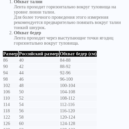
Обхват талии
Лента проходит горизонтально вокруг туловища на
уровне линии талии.
Для более точного проведения этого измерения
рекомендуется предварительно повязать вокруг талии
тонкий шнурок.
Обхват бедер
Лента проходит через выступающие точки ягодиц
горизонтально вокруг туловища.
Размер
Российский размер
Обхват бедер (см)
86
40
84-88
90
42
88-92
94
44
92-96
98
46
96-100
102
48
100-104
106
50
104-108
110
52
108-112
114
54
112-116
118
56
116-120
122
58
120-124
126
60
124-128