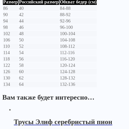
Размер
Российский размер
Обхват бедер (см)
86
40
84-88
90
42
88-92
94
44
92-96
98
46
96-100
102
48
100-104
106
50
104-108
110
52
108-112
114
54
112-116
118
56
116-120
122
58
120-124
126
60
124-128
130
62
128-132
134
64
132-136
Вам также будет интересно…
Трусы Элиф серебристый пион