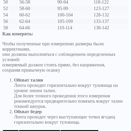
50
56-58
90-94
118-122
52
58-60
95-99
123-127
54
60-62
100-104
128-132
56
62-64
105-109
133-137
58
64-66
110-114
138-142
Как измерять:
Чтобы полученные при измерениях размеры были
корректными,
они должны выполняться с соблюдением определенных
условий:
измеряемый должен стоять прямо, без напряжения,
сохраняя привычную осанку
Обхват талии
Лента проходит горизонтально вокруг туловища на
уровне линии талии.
Для более точного проведения этого измерения
рекомендуется предварительно повязать вокруг талии
тонкий шнурок.
Обхват бедер
Лента проходит через выступающие точки ягодиц
горизонтально вокруг туловища.