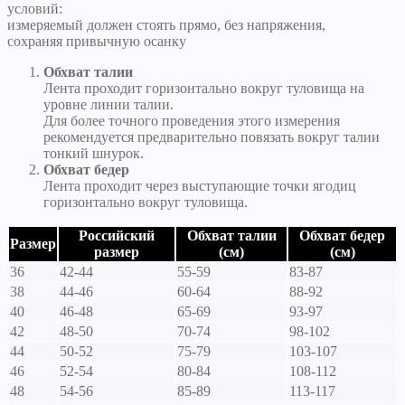
условий:
измеряемый должен стоять прямо, без напряжения,
сохраняя привычную осанку
Обхват талии
Лента проходит горизонтально вокруг туловища на
уровне линии талии.
Для более точного проведения этого измерения
рекомендуется предварительно повязать вокруг талии
тонкий шнурок.
Обхват бедер
Лента проходит через выступающие точки ягодиц
горизонтально вокруг туловища.
Российский
Обхват талии
Обхват бедер
Размер
размер
(см)
(см)
36
42-44
55-59
83-87
38
44-46
60-64
88-92
40
46-48
65-69
93-97
42
48-50
70-74
98-102
44
50-52
75-79
103-107
46
52-54
80-84
108-112
48
54-56
85-89
113-117