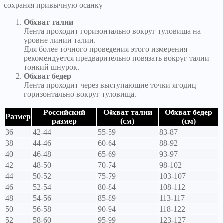
сохраняя привычную осанку
Обхват талии
Лента проходит горизонтально вокруг туловища на
уровне линии талии.
Для более точного проведения этого измерения
рекомендуется предварительно повязать вокруг талии
тонкий шнурок.
Обхват бедер
Лента проходит через выступающие точки ягодиц
горизонтально вокруг туловища.
Российский
Обхват талии
Обхват бедер
Размер
размер
(см)
(см)
36
42-44
55-59
83-87
38
44-46
60-64
88-92
40
46-48
65-69
93-97
42
48-50
70-74
98-102
44
50-52
75-79
103-107
46
52-54
80-84
108-112
48
54-56
85-89
113-117
50
56-58
90-94
118-122
52
58-60
95-99
123-127