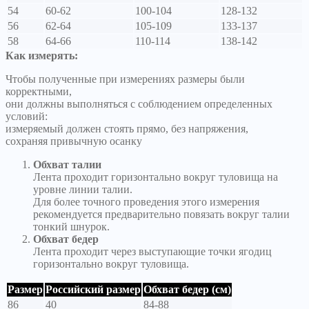
54
60-62
100-104
128-132
56
62-64
105-109
133-137
58
64-66
110-114
138-142
Как измерять:
Чтобы полученные при измерениях размеры были
корректными,
они должны выполняться с соблюдением определенных
условий:
измеряемый должен стоять прямо, без напряжения,
сохраняя привычную осанку
Обхват талии
Лента проходит горизонтально вокруг туловища на
уровне линии талии.
Для более точного проведения этого измерения
рекомендуется предварительно повязать вокруг талии
тонкий шнурок.
Обхват бедер
Лента проходит через выступающие точки ягодиц
горизонтально вокруг туловища.
Размер
Российский размер
Обхват бедер (см)
86
40
84-88