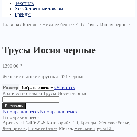
Текстиль
Хозяйственные товары
Бренды
Главная
/
Бренды
/
Нижнее белье
/
Elli
/
Трусы Иосия черные
Трусы Иосия черные
1390.00
₽
Женские высокие трусики 621 черные
Размер
Очистить
Количество товара Трусы Иосия черные
В корзину
В понравившееся
В понравившемся
В понравившееся
Артикул:
L24E621-6
Категорий:
Elli
,
Бренды
,
Женское белье
,
Женщинам
,
Нижнее белье
Метка:
женские трусы Elli