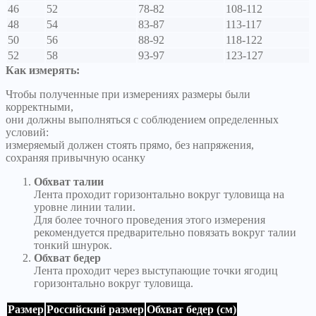
46
52
78-82
108-112
48
54
83-87
113-117
50
56
88-92
118-122
52
58
93-97
123-127
Как измерять:
Чтобы полученные при измерениях размеры были
корректными,
они должны выполняться с соблюдением определенных
условий:
измеряемый должен стоять прямо, без напряжения,
сохраняя привычную осанку
Обхват талии
Лента проходит горизонтально вокруг туловища на
уровне линии талии.
Для более точного проведения этого измерения
рекомендуется предварительно повязать вокруг талии
тонкий шнурок.
Обхват бедер
Лента проходит через выступающие точки ягодиц
горизонтально вокруг туловища.
Размер
Российский размер
Обхват бедер (см)