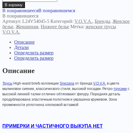
товара
В корзину
Трусы
В понравившееся
В понравившемся
Snezana
В понравившееся
54045
Артикул:
L24V54045-5
Категорий:
V.O.V.A.
,
Бренды
,
Женское
малиновое
белье
,
Женщинам
,
Нижнее белье
Метка:
женские трусы
сияние
V.O.V.A.
Описание
Детали
Определить размер
Определить размер
Описание
Трусы
High-waist briefs коллекции
Snezana
от бренда
V.O.V.A.
в цвете
малиновое сияние, классического стиля, высокой посадки. Ретро-
трусики
с
высокой линией талии отлично обтягивают фигуру. Передняя деталь
продублирована эластичным полотном и украшена кружевом. Зона
промежности уплотнена хлопковой вставкой
ПРИМЕРКИ И ЧАСТИЧНОГО ВЫКУПА НЕТ