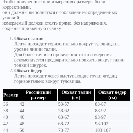
Чтобы полученные при измерениях размеры были
корректными,
они должны выполняться с соблюдением определенных
условий:
измеряемый должен стоять прямо, без напряжения,
сохраняя привычную осанку
Обхват талии
Лента проходит горизонтально вокруг туловища на
уровне линии талии.
Для более точного проведения этого измерения
рекомендуется предварительно повязать вокруг талии
тонкий шнурок.
Обхват бедер
Лента проходит через выступающие точки ягодиц
горизонтально вокруг туловища.
Российский
Обхват талии
Обхват бедер
Размер
размер
(см)
(см)
36
42
53-57
83-87
38
44
58-62
88-92
40
46
63-67
93-97
42
48
68-72
98-102
44
50
73-77
103-107