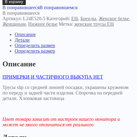
В корзину
В понравившееся
В понравившемся
В понравившееся
Артикул:
L24E520-5
Категорий:
Elli
,
Бренды
,
Женское белье
,
Женщинам
,
Нижнее белье
Метка:
женские трусы Elli
Описание
Детали
Определить размер
Определить размер
Описание
ПРИМЕРКИ И ЧАСТИЧНОГО ВЫКУПА НЕТ
Трусы slip со средней линией посадки, украшены кружевом
по переду и задней части изделия. Сборочка на передней
детали. Хлопковая ластовица
Цвет товара зависит от настроек вашего монитора и
может не много отличаться от реального