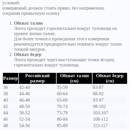
условий:
измеряемый должен стоять прямо, без напряжения,
сохраняя привычную осанку
Обхват талии
Лента проходит горизонтально вокруг туловища на
уровне линии талии.
Для более точного проведения этого измерения
рекомендуется предварительно повязать вокруг талии
тонкий шнурок.
Обхват бедер
Лента проходит через выступающие точки ягодиц
горизонтально вокруг туловища.
Российский
Обхват талии
Обхват бедер
Размер
размер
(см)
(см)
36
42-44
55-59
83-87
38
44-46
60-64
88-92
40
46-48
65-69
93-97
42
48-50
70-74
98-102
44
50-52
75-79
103-107
46
52-54
80-84
108-112
48
54-56
85-89
113-117