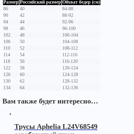
Размер
Российский размер
Обхват бедер (см)
86
40
84-88
90
42
88-92
94
44
92-96
98
46
96-100
102
48
100-104
106
50
104-108
110
52
108-112
114
54
112-116
118
56
116-120
122
58
120-124
126
60
124-128
130
62
128-132
134
64
132-136
Вам также будет интересно…
Трусы Aphelia L24V68549