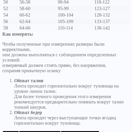
50
56-58
90-94
118-122
52
58-60
95-99
123-127
54
60-62
100-104
128-132
56
62-64
105-109
133-137
58
64-66
110-114
138-142
Как измерять:
Чтобы полученные при измерениях размеры были
корректными,
они должны выполняться с соблюдением определенных
условий:
измеряемый должен стоять прямо, без напряжения,
сохраняя привычную осанку
Обхват талии
Лента проходит горизонтально вокруг туловища на
уровне линии талии.
Для более точного проведения этого измерения
рекомендуется предварительно повязать вокруг талии
тонкий шнурок.
Обхват бедер
Лента проходит через выступающие точки ягодиц
горизонтально вокруг туловища.