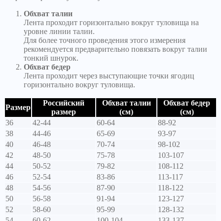
Обхват талии
Лента проходит горизонтально вокруг туловища на
уровне линии талии.
Для более точного проведения этого измерения
рекомендуется предварительно повязать вокруг талии
тонкий шнурок.
Обхват бедер
Лента проходит через выступающие точки ягодиц
горизонтально вокруг туловища.
Российский
Обхват талии
Обхват бедер
Размер
размер
(см)
(см)
36
42-44
60-64
88-92
38
44-46
65-69
93-97
40
46-48
70-74
98-102
42
48-50
75-78
103-107
44
50-52
79-82
108-112
46
52-54
83-86
113-117
48
54-56
87-90
118-122
50
56-58
91-94
123-127
52
58-60
95-99
128-132
54
60-62
100-104
133-137