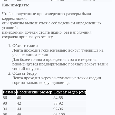
Как измерять:
Чтобы полученные при измерениях размеры были
корректными,
они должны выполняться с соблюдением определенных
условий:
измеряемый должен стоять прямо, без напряжения,
сохраняя привычную осанку
Обхват талии
Лента проходит горизонтально вокруг туловища на
уровне линии талии.
Для более точного проведения этого измерения
рекомендуется предварительно повязать вокруг талии
тонкий шнурок.
Обхват бедер
Лента проходит через выступающие точки ягодиц
горизонтально вокруг туловища.
Размер
Российский размер
Обхват бедер (см)
86
40
84-88
90
42
88-92
94
44
92-96
98
46
96-100