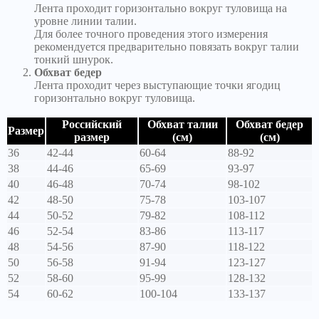
Лента проходит горизонтально вокруг туловища на
уровне линии талии.
Для более точного проведения этого измерения
рекомендуется предварительно повязать вокруг талии
тонкий шнурок.
Обхват бедер
Лента проходит через выступающие точки ягодиц
горизонтально вокруг туловища.
Российский
Обхват талии
Обхват бедер
Размер
размер
(см)
(см)
36
42-44
60-64
88-92
38
44-46
65-69
93-97
40
46-48
70-74
98-102
42
48-50
75-78
103-107
44
50-52
79-82
108-112
46
52-54
83-86
113-117
48
54-56
87-90
118-122
50
56-58
91-94
123-127
52
58-60
95-99
128-132
54
60-62
100-104
133-137