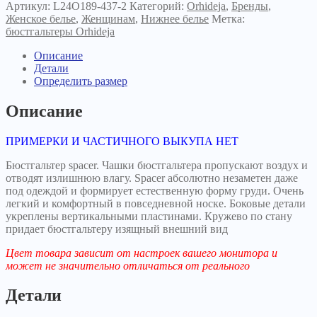
189-
Артикул:
L24O189-437-2
Категорий:
Orhideja
,
Бренды
,
437
Женское белье
,
Женщинам
,
Нижнее белье
Метка:
серебристый
бюстгальтеры Orhideja
пион
Описание
Детали
Определить размер
Описание
ПРИМЕРКИ И ЧАСТИЧНОГО ВЫКУПА НЕТ
Бюстгальтер spacer. Чашки бюстгальтера пропускают воздух и
отводят излишнюю влагу. Spacer абсолютно незаметен даже
под одеждой и формирует естественную форму груди. Очень
легкий и комфортный в повседневной носке. Боковые детали
укреплены вертикальными пластинами. Кружево по стану
придает бюстгальтеру изящный внешний вид
Цвет товара зависит от настроек вашего монитора и
может не значительно отличаться от реального
Детали