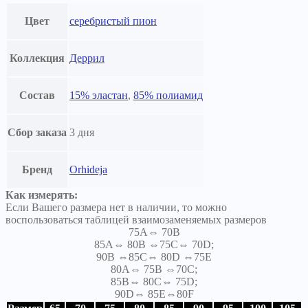
Цвет
серебристый пион
Коллекция
Деррил
Состав
15% эластан
,
85% полиамид
Сбор заказа
3 дня
Бренд
Orhideja
Как измерять:
Если Вашего размера нет в наличии, то можно
воспользоваться таблицей взаимозаменяемых размеров
75A⇔ 70B
85A⇔ 80B ⇔75C⇔ 70D;
90B ⇔85C⇔ 80D ⇔75E
80A⇔ 75B ⇔70C;
85B⇔ 80C⇔ 75D;
90D⇔ 85E⇔80F