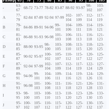
Размер
65
70
75
80
85
90
95
100
105
63-
98-
103-
-
68-72
73-77
78-82
83-87
88-92
93-97
67
102
107
77-
102-
107-
112-
117-
A
82-84
87-89
92-94
97-99
79
104
109
114
119
79-
99-
104-
109-
114-
119-
B
84-86
89-91
94-96
81
101
106
111
116
121
81-
101-
106-
111-
116-
121-
C
86-88
91-93
96-98
83
103
108
113
118
123
83-
98-
103-
108-
113-
118-
123-
D
88-90
93-95
85
100
105
110
115
120
125
85-
100-
105-
110-
115-
120-
125-
E
90-92
95-97
87
102
107
112
117
122
127
87-
102-
107-
112-
117-
122-
127-
F
92-94
97-99
89
104
109
114
119
124
129
89-
99-
104-
109-
114-
119-
124-
129-
G
94-96
91
101
106
111
116
121
126
131
91-
101-
106-
111-
116-
121-
126-
131-
H
96-98
93
103
108
113
118
123
128
133
93-
98-
103-
108-
113-
118-
123-
128-
133-
I
95
100
105
110
115
120
125
130
135
95-
100-
105-
110-
115-
120-
125-
130-
135-
J
97
102
107
112
117
122
127
132
137