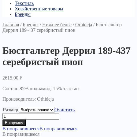
Текстиль
Хозяйственные товары
Бренды
Главная
/
Бренды
/
Нижнее белье
/
Orhideja
/
Бюстгальтер
Деррил 189-437 серебристый пион
Бюстгальтер Деррил 189-437
серебристый пион
2615.00
₽
Состав: 85% полиамид, 15% эластан
Производитель: Orhideja
Размер
Очистить
Количество
товара
В корзину
Бюстгальтер
В понравившееся
В понравившемся
Деррил
В понравившееся