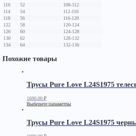
110
52
108-112
114
54
112-116
118
56
116-120
122
58
120-124
126
60
124-128
130
62
128-132
134
64
132-136
Похожие товары
Трусы Pure Love L24S1975 теле
1690.00
₽
Выберите параметры
Трусы Pure Love L24S1975 черн