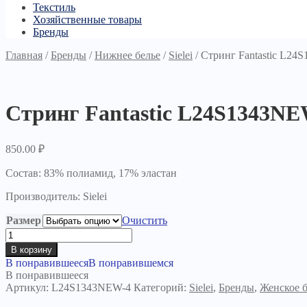
Текстиль
Хозяйственные товары
Бренды
Главная
/
Бренды
/
Нижнее белье
/
Sielei
/
Стринг Fantastic L24
Стринг Fantastic L24S1343NE
850.00
₽
Состав: 83% полиамид, 17% эластан
Производитель: Sielei
Размер
Очистить
Количество
товара
В корзину
Стринг
В понравившееся
В понравившемся
Fantastic
В понравившееся
L24S1343NEW
Артикул:
L24S1343NEW-4
Категорий:
Sielei
,
Бренды
,
Женское б
серые