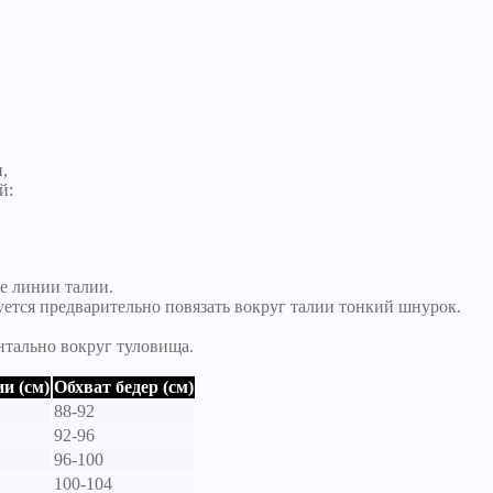
,
й:
е линии талии.
уется предварительно повязать вокруг талии тонкий шнурок.
нтально вокруг туловища.
и (см)
Обхват бедер (см)
88-92
92-96
96-100
100-104