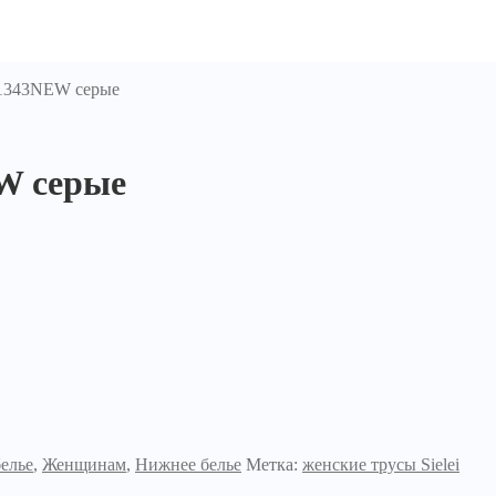
S1343NEW серые
W серые
елье
,
Женщинам
,
Нижнее белье
Метка:
женские трусы Sielei