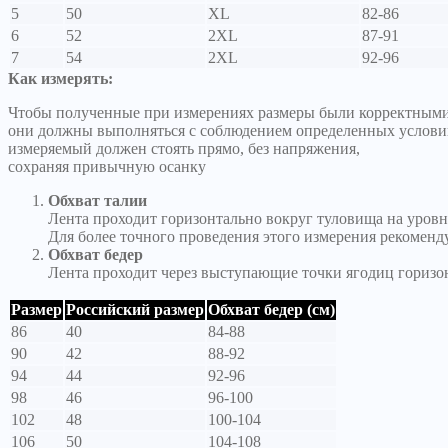
5
50
XL
82-86
6
52
2XL
87-91
7
54
2XL
92-96
Как измерять:
Чтобы полученные при измерениях размеры были корректными
они должны выполняться с соблюдением определенных услови
измеряемый должен стоять прямо, без напряжения,
сохраняя привычную осанку
Обхват талии
Лента проходит горизонтально вокруг туловища на уровн
Для более точного проведения этого измерения рекоменд
Обхват бедер
Лента проходит через выступающие точки ягодиц горизо
Размер
Российский размер
Обхват бедер (см)
86
40
84-88
90
42
88-92
94
44
92-96
98
46
96-100
102
48
100-104
106
50
104-108