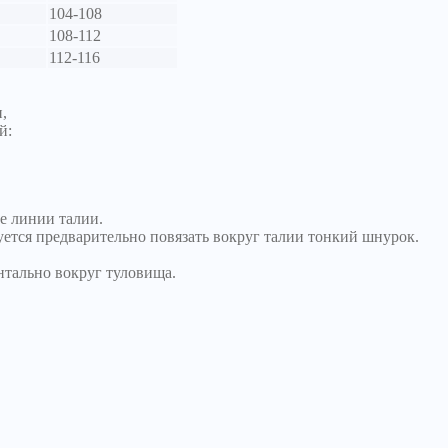
104-108
108-112
112-116
,
й:
е линии талии.
уется предварительно повязать вокруг талии тонкий шнурок.
нтально вокруг туловища.