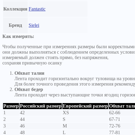
Коллекция
Fantastic
Бренд
Sielei
Как измерять:
Чтобы полученные при измерениях размеры были корректными
они должны выполняться с соблюдением определенных услови
измеряемый должен стоять прямо, без напряжения,
сохраняя привычную осанку
Обхват талии
Лента проходит горизонтально вокруг туловища на уровн
Для более точного проведения этого измерения рекоменд
Обхват бедер
Лента проходит через выступающие точки ягодиц горизо
Размер
Российский размер
Европейский размер
Обхват тали
1
42
XS
62-66
2
44
S
67-71
3
46
M
72-76
4
48
L
77-81