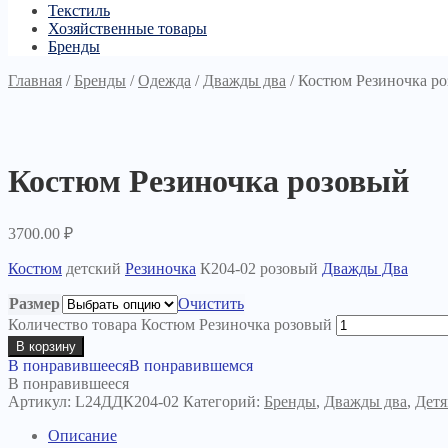
Текстиль
Хозяйственные товары
Бренды
Главная
/
Бренды
/
Одежда
/
Дважды два
/
Костюм Резиночка р
Костюм Резиночка розовый
3700.00
₽
Костюм
детский
Резиночка
К204-02 розовый
Дважды Два
Размер
Очистить
Количество товара Костюм Резиночка розовый
В корзину
В понравившееся
В понравившемся
В понравившееся
Артикул:
L24ДДК204-02
Категорий:
Бренды
,
Дважды два
,
Дет
Описание