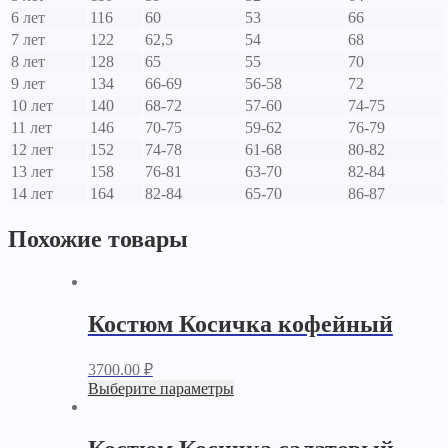
6 лет
116
60
53
66
7 лет
122
62,5
54
68
8 лет
128
65
55
70
9 лет
134
66-69
56-58
72
10 лет
140
68-72
57-60
74-75
11 лет
146
70-75
59-62
76-79
12 лет
152
74-78
61-68
80-82
13 лет
158
76-81
63-70
82-84
14 лет
164
82-84
65-70
86-87
Похожие товары
Костюм Косичка кофейный
3700.00
₽
Выберите параметры