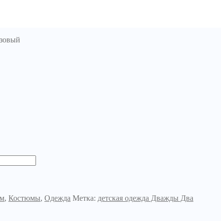
озовый
ям
,
Костюмы
,
Одежда
Метка:
детская одежда Дважды Два