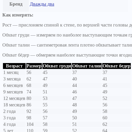
Бренд
Дважды два
Как измерять:
Рост — прислоняем спиной к стене, по верхней части головы де
Обхват груди — измеряем по наиболее выступающим точкам г
Обхват талии — сантиметровая лента плотно обхватывает тали
Обхват бёдер — обмеряем наиболее выступающие точки ягоди
Возраст
Размер
Обхват груди
Обхват талии
Обхват бедер
1 месяц
56
45
37
37
3 месяца
62
47
40
41
6 месяцев
68
49
44
45
9 месяцев
74
51
46
49
12 месяцев
80
53
47
52
18 месяцев
86
55
48
56
2 года
92
56
49
58
3 года
98
57
50
60
4 года
104
58
51
62
5 лет
110
59
52
64