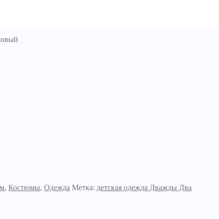
ровый
ям
,
Костюмы
,
Одежда
Метка:
детская одежда Дважды Два