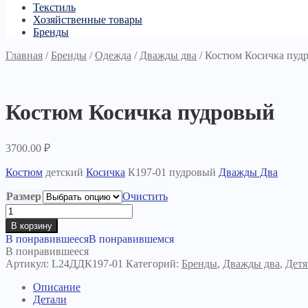
Текстиль
Хозяйственные товары
Бренды
Главная
/
Бренды
/
Одежда
/
Дважды два
/
Костюм Косичка пуд
Костюм Косичка пудровый
3700.00
₽
Костюм
детский
Косичка
К197-01 пудровый
Дважды Два
Размер
Очистить
Количество
товара
В корзину
Костюм
В понравившееся
В понравившемся
Косичка
В понравившееся
пудровый
Артикул:
L24ДДК197-01
Категорий:
Бренды
,
Дважды два
,
Дет
Описание
Детали