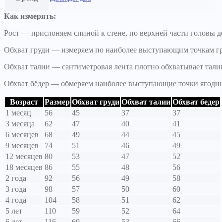
Как измерять:
Рост — прислоняем спиной к стене, по верхней части головы де
Обхват груди — измеряем по наиболее выступающим точкам г
Обхват талии — сантиметровая лента плотно обхватывает тали
Обхват бёдер — обмеряем наиболее выступающие точки ягоди
Возраст
Размер
Обхват груди
Обхват талии
Обхват бедер
1 месяц
56
45
37
37
3 месяца
62
47
40
41
6 месяцев
68
49
44
45
9 месяцев
74
51
46
49
12 месяцев
80
53
47
52
18 месяцев
86
55
48
56
2 года
92
56
49
58
3 года
98
57
50
60
4 года
104
58
51
62
5 лет
110
59
52
64
6 лет
116
60
53
66