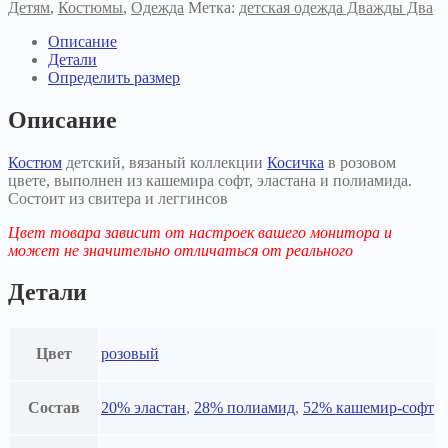
Детям
,
Костюмы
,
Одежда
Метка:
детская одежда Дважды Два
Описание
Детали
Определить размер
Описание
Костюм
детский, вязаный коллекции
Косичка
в розовом
цвете, выполнен из кашемира софт, эластана и полиамида.
Состоит из свитера и леггинсов
Цвет товара зависит от настроек вашего монитора и
может не значительно отличаться от реального
Детали
Цвет
розовый
Состав
20% эластан
,
28% полиамид
,
52% кашемир-софт