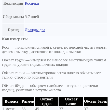
Коллекция
Косичка
Сбор заказа
5-7 дней
Бренд
Дважды два
Как измерять:
Рост — прислоняем спиной к стене, по верхней части головы
делаем отметку, расстояние от пола до отметки
Обхват груди — измеряем по наиболее выступающим точкам
груди на уровне подмышечных впадин
Обхват талии — сантиметровая лента плотно обхватывает
талию, строго по горизонтали
Обхват бёдер — обмеряем наиболее выступающие точки
ягодиц, учитывая выступы живота
Обхват
Обхват
Возраст
Размер
Обхват бедер
груди
талии
1 месяц
56
45
37
37