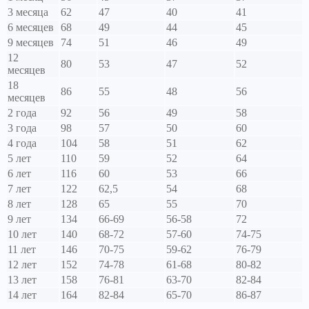
3 месяца
62
47
40
41
6 месяцев
68
49
44
45
9 месяцев
74
51
46
49
12
80
53
47
52
месяцев
18
86
55
48
56
месяцев
2 года
92
56
49
58
3 года
98
57
50
60
4 года
104
58
51
62
5 лет
110
59
52
64
6 лет
116
60
53
66
7 лет
122
62,5
54
68
8 лет
128
65
55
70
9 лет
134
66-69
56-58
72
10 лет
140
68-72
57-60
74-75
11 лет
146
70-75
59-62
76-79
12 лет
152
74-78
61-68
80-82
13 лет
158
76-81
63-70
82-84
14 лет
164
82-84
65-70
86-87