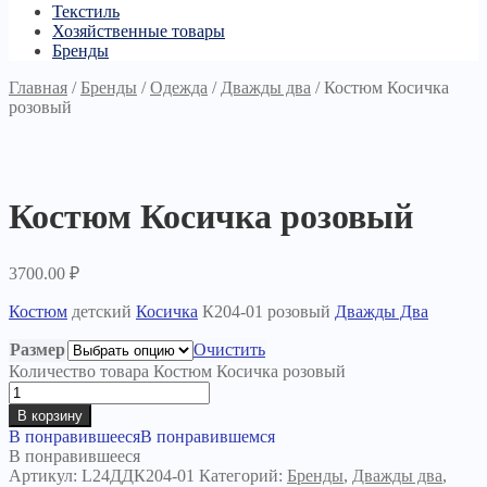
Текстиль
Хозяйственные товары
Бренды
Главная
/
Бренды
/
Одежда
/
Дважды два
/
Костюм Косичка
розовый
Костюм Косичка розовый
3700.00
₽
Костюм
детский
Косичка
К204-01 розовый
Дважды Два
Размер
Очистить
Количество товара Костюм Косичка розовый
В корзину
В понравившееся
В понравившемся
В понравившееся
Артикул:
L24ДДК204-01
Категорий:
Бренды
,
Дважды два
,