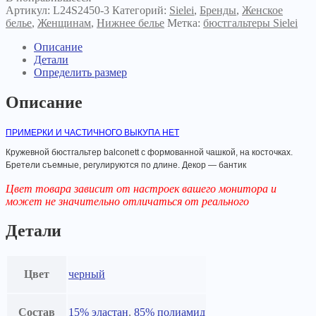
Артикул:
L24S2450-3
Категорий:
Sielei
,
Бренды
,
Женское
белье
,
Женщинам
,
Нижнее белье
Метка:
бюстгальтеры Sielei
Описание
Детали
Определить размер
Описание
ПРИМЕРКИ И ЧАСТИЧНОГО ВЫКУПА НЕТ
Кружевной бюстгальтер balconett с формованной чашкой, на косточках.
Бретели съемные, регулируются по длине. Декор — бантик
Цвет товара зависит от настроек вашего монитора и
может не значительно отличаться от реального
Детали
Цвет
черный
Состав
15% эластан
,
85% полиамид