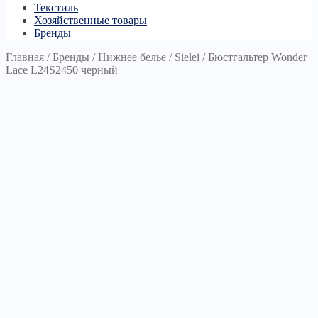
Текстиль
Хозяйственные товары
Бренды
Главная
/
Бренды
/
Нижнее белье
/
Sielei
/
Бюстгальтер Wonder
Lace L24S2450 черный