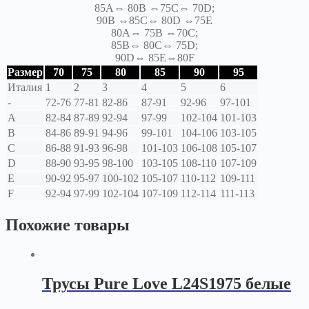
85A⇔ 80B ⇔75C⇔ 70D;
90B ⇔85C⇔ 80D ⇔75E
80A⇔ 75B ⇔70C;
85B⇔ 80C⇔ 75D;
90D⇔ 85E⇔80F
Размер
70
75
80
85
90
95
Италия
1
2
3
4
5
6
-
72-76
77-81
82-86
87-91
92-96
97-101
A
82-84
87-89
92-94
97-99
102-104
101-103
B
84-86
89-91
94-96
99-101
104-106
103-105
C
86-88
91-93
96-98
101-103
106-108
105-107
D
88-90
93-95
98-100
103-105
108-110
107-109
E
90-92
95-97
100-102
105-107
110-112
109-111
F
92-94
97-99
102-104
107-109
112-114
111-113
Похожие товары
Трусы Pure Love L24S1975 белые