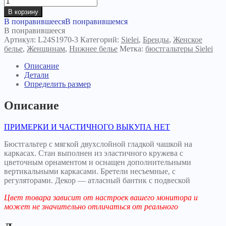
В корзину
В понравившееся
В понравившемся
В понравившееся
Артикул:
L24S1970-3
Категорий:
Sielei
,
Бренды
,
Женское
белье
,
Женщинам
,
Нижнее белье
Метка:
бюстгальтеры Sielei
Описание
Детали
Определить размер
Описание
ПРИМЕРКИ И ЧАСТИЧНОГО ВЫКУПА НЕТ
Бюстгальтер с мягкой двухслойной гладкой чашкой на
каркасах. Стан выполнен из эластичного кружева с
цветочным орнаментом и оснащен дополнительными
вертикальными каркасами. Бретели несъемные, с
регуляторами. Декор — атласный бантик с подвеской
Цвет товара зависит от настроек вашего монитора и
может не значительно отличаться от реального