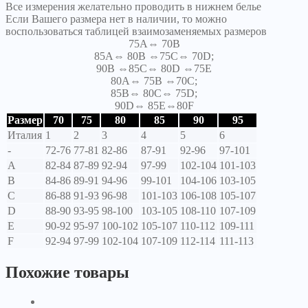
Все измерения желательно проводить в нижнем белье
Если Вашего размера нет в наличии, то можно
воспользоваться таблицей взаимозаменяемых размеров
75A⇔ 70B
85A⇔ 80B ⇔75C⇔ 70D;
90B ⇔85C⇔ 80D ⇔75E
80A⇔ 75B ⇔70C;
85B⇔ 80C⇔ 75D;
90D⇔ 85E⇔80F
Размер
70
75
80
85
90
95
Италия
1
2
3
4
5
6
-
72-76
77-81
82-86
87-91
92-96
97-101
A
82-84
87-89
92-94
97-99
102-104
101-103
B
84-86
89-91
94-96
99-101
104-106
103-105
C
86-88
91-93
96-98
101-103
106-108
105-107
D
88-90
93-95
98-100
103-105
108-110
107-109
E
90-92
95-97
100-102
105-107
110-112
109-111
F
92-94
97-99
102-104
107-109
112-114
111-113
Похожие товары