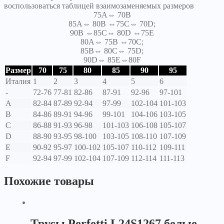
воспользоваться таблицей взаимозаменяемых размеров
75A⇔ 70B
85A⇔ 80B ⇔75C⇔ 70D;
90B ⇔85C⇔ 80D ⇔75E
80A⇔ 75B ⇔70C;
85B⇔ 80C⇔ 75D;
90D⇔ 85E⇔80F
Размер
70
75
80
85
90
95
Италия
1
2
3
4
5
6
-
72-76
77-81
82-86
87-91
92-96
97-101
A
82-84
87-89
92-94
97-99
102-104
101-103
B
84-86
89-91
94-96
99-101
104-106
103-105
C
86-88
91-93
96-98
101-103
106-108
105-107
D
88-90
93-95
98-100
103-105
108-110
107-109
E
90-92
95-97
100-102
105-107
110-112
109-111
F
92-94
97-99
102-104
107-109
112-114
111-113
Похожие товары
Трусы Perfetti L24S1267 белые