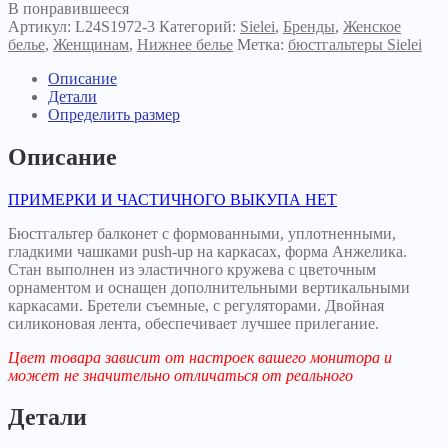
Pure
В понравившееся
Love
Артикул:
L24S1972-3
Категорий:
Sielei
,
Бренды
,
Женское
L24S1972
белье
,
Женщинам
,
Нижнее белье
Метка:
бюстгальтеры Sielei
черный
Описание
Детали
Определить размер
Описание
ПРИМЕРКИ И ЧАСТИЧНОГО ВЫКУПА НЕТ
Бюстгальтер балконет с формованными, уплотненными,
гладкими чашками push-up на каркасах, форма Анжелика.
Стан выполнен из эластичного кружева с цветочным
орнаментом и оснащен дополнительными вертикальными
каркасами. Бретели съемные, с регуляторами. Двойная
силиконовая лента, обеспечивает лучшее прилегание.
Цвет товара зависит от настроек вашего монитора и
может не значительно отличаться от реального
Детали