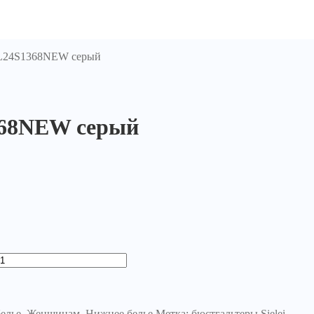
c L24S1368NEW серый
1368NEW серый
елье
,
Женщинам
,
Нижнее белье
Метка:
бюстгальтеры Sielei