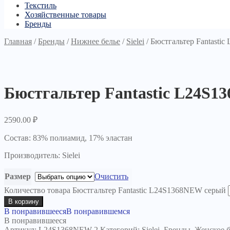
Текстиль
Хозяйственные товары
Бренды
Главная
/
Бренды
/
Нижнее белье
/
Sielei
/
Бюстгальтер Fantasti
Бюстгальтер Fantastic L24S
2590.00
₽
Состав: 83% полиамид, 17% эластан
Производитель: Sielei
Размер
Очистить
Количество товара Бюстгальтер Fantastic L24S1368NEW серый
В корзину
В понравившееся
В понравившемся
В понравившееся
Артикул:
L24S1368NEW-2
Категорий:
Sielei
,
Бренды
,
Женское б