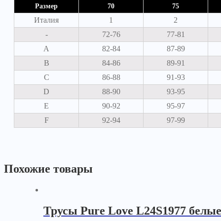
Размер
70
75
Италия
1
2
-
72-76
77-81
A
82-84
87-89
B
84-86
89-91
C
86-88
91-93
D
88-90
93-95
E
90-92
95-97
F
92-94
97-99
Похожие товары
Трусы Pure Love L24S1977 белы