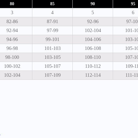
80
85
90
95
3
4
5
6
82-86
87-91
92-96
97-10
92-94
97-99
102-104
101-1
94-96
99-101
104-106
103-1
96-98
101-103
106-108
105-1
98-100
103-105
108-110
107-1
100-102
105-107
110-112
109-1
102-104
107-109
112-114
111-1
е