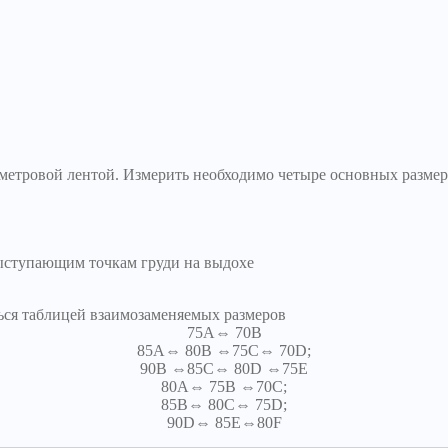
иметровой лентой. Измерить необходимо четыре основных размер
ыступающим точкам груди на выдохе
ться таблицей взаимозаменяемых размеров
75A⇔ 70B
85A⇔ 80B ⇔75C⇔ 70D;
90B ⇔85C⇔ 80D ⇔75E
80A⇔ 75B ⇔70C;
85B⇔ 80C⇔ 75D;
90D⇔ 85E⇔80F