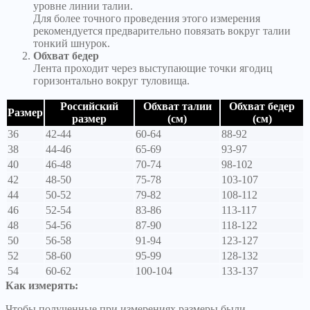
уровне линии талии.
Для более точного проведения этого измерения
рекомендуется предварительно повязать вокруг талии
тонкий шнурок.
Обхват бедер
Лента проходит через выступающие точки ягодиц
горизонтально вокруг туловища.
Российский
Обхват талии
Обхват бедер
Размер
размер
(см)
(см)
36
42-44
60-64
88-92
38
44-46
65-69
93-97
40
46-48
70-74
98-102
42
48-50
75-78
103-107
44
50-52
79-82
108-112
46
52-54
83-86
113-117
48
54-56
87-90
118-122
50
56-58
91-94
123-127
52
58-60
95-99
128-132
54
60-62
100-104
133-137
Как измерять:
Чтобы полученные при измерениях размеры были