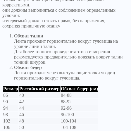
корректными,
они должны выполняться с соблюдением определенных
условий:
измеряемый должен стоять прямо, без напряжения,
сохраняя привычную осанку
Обхват талии
Лента проходит горизонтально вокруг туловища на
уровне линии талии.
Для более точного проведения этого измерения
рекомендуется предварительно повязать вокруг талии
тонкий шнурок.
Обхват бедер
Лента проходит через выступающие точки ягодиц
горизонтально вокруг туловища.
Размер
Российский размер
Обхват бедер (см)
86
40
84-88
90
42
88-92
94
44
92-96
98
46
96-100
102
48
100-104
106
50
104-108