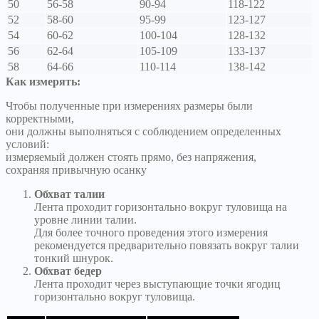
50
56-58
90-94
118-122
52
58-60
95-99
123-127
54
60-62
100-104
128-132
56
62-64
105-109
133-137
58
64-66
110-114
138-142
Как измерять:
Чтобы полученные при измерениях размеры были
корректными,
они должны выполняться с соблюдением определенных
условий:
измеряемый должен стоять прямо, без напряжения,
сохраняя привычную осанку
Обхват талии
Лента проходит горизонтально вокруг туловища на
уровне линии талии.
Для более точного проведения этого измерения
рекомендуется предварительно повязать вокруг талии
тонкий шнурок.
Обхват бедер
Лента проходит через выступающие точки ягодиц
горизонтально вокруг туловища.