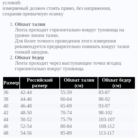
условий:
измеряемый должен стоять прямо, без напряжения,
сохраняя привычную осанку
Обхват талии
Лента проходит горизонтально вокруг туловища на
уровне линии талии.
Для более точного проведения этого измерения
рекомендуется предварительно повязать вокруг талии
тонкий шнурок.
Обхват бедер
Лента проходит через выступающие точки ягодиц
горизонтально вокруг туловища.
Российский
Обхват талии
Обхват бедер
Размер
размер
(см)
(см)
36
42-44
55-59
83-87
38
44-46
60-64
88-92
40
46-48
65-69
93-97
42
48-50
70-74
98-102
44
50-52
75-79
103-107
46
52-54
80-84
108-112
48
54-56
85-89
113-117