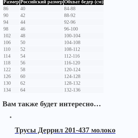
Размер
Российский размер
Обхват бедер (см)
86
40
84-88
90
42
88-92
94
44
92-96
98
46
96-100
102
48
100-104
106
50
104-108
110
52
108-112
114
54
112-116
118
56
116-120
122
58
120-124
126
60
124-128
130
62
128-132
134
64
132-136
Вам также будет интересно…
Трусы Деррил 201-437 молоко