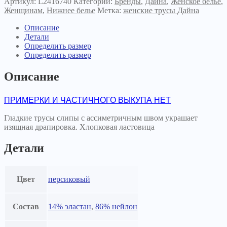
Артикул:
L2416740
Категорий:
Бренды
,
Дайна
,
Женское белье
,
Женщинам
,
Нижнее белье
Метка:
женские трусы Дайна
Описание
Детали
Определить размер
Определить размер
Описание
ПРИМЕРКИ И ЧАСТИЧНОГО ВЫКУПА НЕТ
Гладкие трусы слипы с ассиметричным швом украшает
изящная драпировка. Хлопковая ластовица
Детали
Цвет
персиковый
Состав
14% эластан
,
86% нейлон