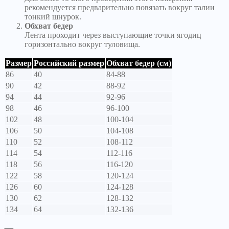
рекомендуется предварительно повязать вокруг талии
тонкий шнурок.
Обхват бедер
Лента проходит через выступающие точки ягодиц
горизонтально вокруг туловища.
Размер
Российский размер
Обхват бедер (см)
86
40
84-88
90
42
88-92
94
44
92-96
98
46
96-100
102
48
100-104
106
50
104-108
110
52
108-112
114
54
112-116
118
56
116-120
122
58
120-124
126
60
124-128
130
62
128-132
134
64
132-136