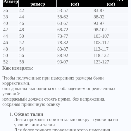
Размер
размер
(см)
(см)
36
42
53-57
83-87
38
44
58-62
88-92
40
46
63-67
93-97
42
48
68-72
98-102
44
50
73-77
103-107
46
52
78-82
108-112
48
54
83-87
113-117
50
56
88-92
118-122
52
58
93-97
123-127
Как измерять:
Чтобы полученные при измерениях размеры были
корректными,
они должны выполняться с соблюдением определенных
условий:
измеряемый должен стоять прямо, без напряжения,
сохраняя привычную осанку
Обхват талии
Лента проходит горизонтально вокруг туловища на
уровне линии талии.
Для более точного проведения этого измерения