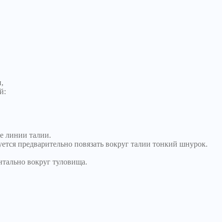
,
й:
е линии талии.
уется предварительно повязать вокруг талии тонкий шнурок.
нтально вокруг туловища.