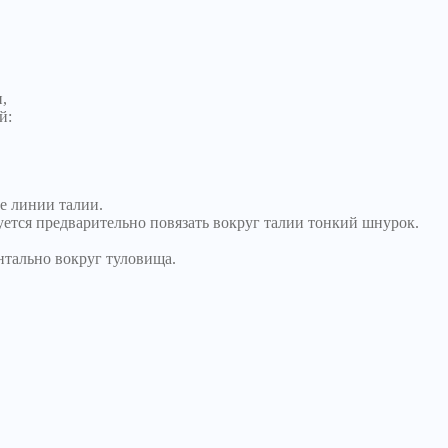
,
й:
е линии талии.
уется предварительно повязать вокруг талии тонкий шнурок.
нтально вокруг туловища.