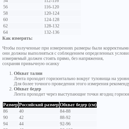
54
112-116
56
116-120
58
120-124
60
124-128
62
128-132
64
132-136
Как измерять:
Чтобы полученные при измерениях размеры были корректными
они должны выполняться с соблюдением определенных услови
измеряемый должен стоять прямо, без напряжения,
сохраняя привычную осанку
Обхват талии
Лента проходит горизонтально вокруг туловища на уровн
Для более точного проведения этого измерения рекоменд
Обхват бедер
Лента проходит через выступающие точки ягодиц горизо
Размер
Российский размер
Обхват бедер (см)
86
40
84-88
90
42
88-92
94
44
92-96