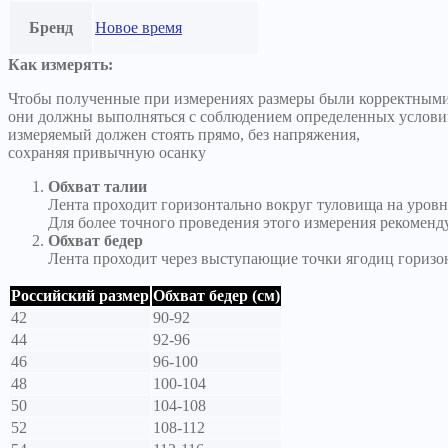
Бренд
Новое время
Как измерять:
Чтобы полученные при измерениях размеры были корректными
они должны выполняться с соблюдением определенных услови
измеряемый должен стоять прямо, без напряжения,
сохраняя привычную осанку
Обхват талии
Лента проходит горизонтально вокруг туловища на уровн
Для более точного проведения этого измерения рекоменд
Обхват бедер
Лента проходит через выступающие точки ягодиц горизо
Российский размер
Обхват бедер (см)
42
90-92
44
92-96
46
96-100
48
100-104
50
104-108
52
108-112