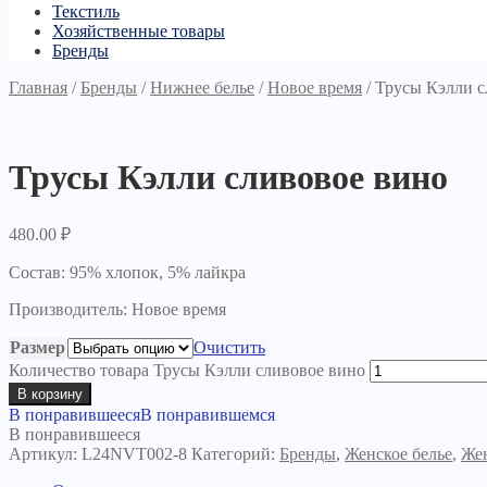
Текстиль
Хозяйственные товары
Бренды
Главная
/
Бренды
/
Нижнее белье
/
Новое время
/
Трусы Кэлли с
Трусы Кэлли сливовое вино
480.00
₽
Состав: 95% хлопок, 5% лайкра
Производитель: Новое время
Размер
Очистить
Количество товара Трусы Кэлли сливовое вино
В корзину
В понравившееся
В понравившемся
В понравившееся
Артикул:
L24NVТ002-8
Категорий:
Бренды
,
Женское белье
,
Же