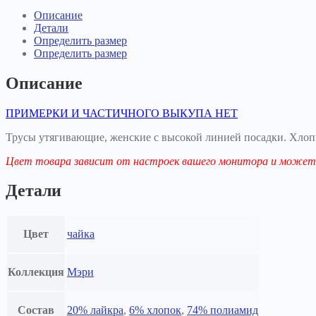
Описание
Детали
Определить размер
Определить размер
Описание
ПРИМЕРКИ И ЧАСТИЧНОГО ВЫКУПА НЕТ
Трусы утягивающие, женские с высокой линией посадки. Хлоп
Цвет товара зависит от настроек вашего монитора и может 
Детали
Цвет
чайка
Коллекция
Мэри
Состав
20% лайкра
,
6% хлопок
,
74% полиамид