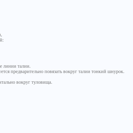
,
й:
е линии талии.
уется предварительно повязать вокруг талии тонкий шнурок.
нтально вокруг туловища.