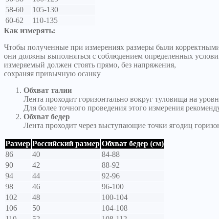
58-60
105-130
60-62
110-135
Как измерять:
Чтобы полученные при измерениях размеры были корректными
они должны выполняться с соблюдением определенных услови
измеряемый должен стоять прямо, без напряжения,
сохраняя привычную осанку
Обхват талии
Лента проходит горизонтально вокруг туловища на уровн
Для более точного проведения этого измерения рекоменд
Обхват бедер
Лента проходит через выступающие точки ягодиц горизо
Размер
Российский размер
Обхват бедер (см)
86
40
84-88
90
42
88-92
94
44
92-96
98
46
96-100
102
48
100-104
106
50
104-108
110
52
108-112