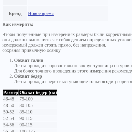
Бренд
Новое время
Как измерять:
Чтобы полученные при измерениях размеры были корректными
они должны выполняться с соблюдением определенных услови
измеряемый должен стоять прямо, без напряжения,
сохраняя привычную осанку
Обхват талии
Лента проходит горизонтально вокруг туловища на уровн
Для более точного проведения этого измерения рекоменд
Обхват бедер
Лента проходит через выступающие точки ягодиц горизо
Размер
Обхват бедер (см)
46-48
75-100
48-50
80-105
50-52
85-110
52-54
90-115
54-56
90-115
56-58
100-125