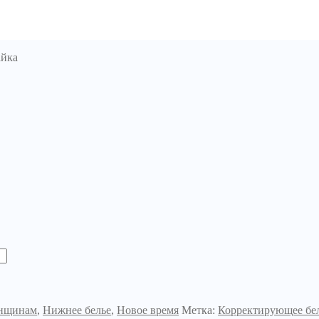
айка
нщинам
,
Нижнее белье
,
Новое время
Метка:
Корректирующее бел