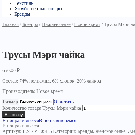
Текстиль
Хозяйственные товары
Бренды
Главная
/
Бренды
/
Нижнее белье
/
Новое время
/
Трусы Мэри ч
Трусы Мэри чайка
650.00
₽
Состав: 74% полиамид, 6% хлопок, 20% лайкра
Производитель: Новое время
Размер
Очистить
Количество товара Трусы Мэри чайка
В корзину
В понравившееся
В понравившемся
В понравившееся
Артикул:
L24NVТ051-5
Категорий:
Бренды
,
Женское белье
,
Же