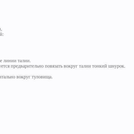
,
й:
е линии талии.
уется предварительно повязать вокруг талии тонкий шнурок.
нтально вокруг туловища.