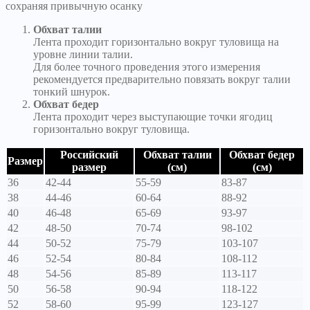
сохраняя привычную осанку
Обхват талии
Лента проходит горизонтально вокруг туловища на
уровне линии талии.
Для более точного проведения этого измерения
рекомендуется предварительно повязать вокруг талии
тонкий шнурок.
Обхват бедер
Лента проходит через выступающие точки ягодиц
горизонтально вокруг туловища.
Российский
Обхват талии
Обхват бедер
Размер
размер
(см)
(см)
36
42-44
55-59
83-87
38
44-46
60-64
88-92
40
46-48
65-69
93-97
42
48-50
70-74
98-102
44
50-52
75-79
103-107
46
52-54
80-84
108-112
48
54-56
85-89
113-117
50
56-58
90-94
118-122
52
58-60
95-99
123-127