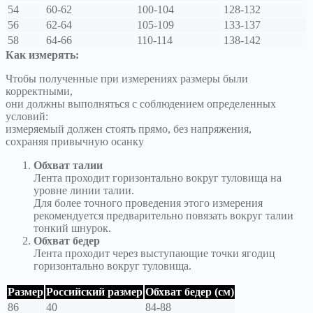
54
60-62
100-104
128-132
56
62-64
105-109
133-137
58
64-66
110-114
138-142
Как измерять:
Чтобы полученные при измерениях размеры были
корректными,
они должны выполняться с соблюдением определенных
условий:
измеряемый должен стоять прямо, без напряжения,
сохраняя привычную осанку
Обхват талии
Лента проходит горизонтально вокруг туловища на
уровне линии талии.
Для более точного проведения этого измерения
рекомендуется предварительно повязать вокруг талии
тонкий шнурок.
Обхват бедер
Лента проходит через выступающие точки ягодиц
горизонтально вокруг туловища.
Размер
Российский размер
Обхват бедер (см)
86
40
84-88