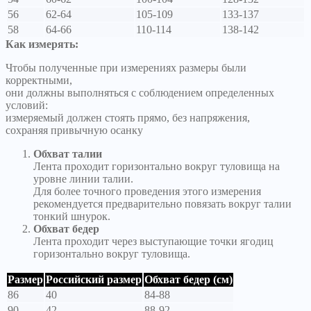
56
62-64
105-109
133-137
58
64-66
110-114
138-142
Как измерять:
Чтобы полученные при измерениях размеры были
корректными,
они должны выполняться с соблюдением определенных
условий:
измеряемый должен стоять прямо, без напряжения,
сохраняя привычную осанку
Обхват талии
Лента проходит горизонтально вокруг туловища на
уровне линии талии.
Для более точного проведения этого измерения
рекомендуется предварительно повязать вокруг талии
тонкий шнурок.
Обхват бедер
Лента проходит через выступающие точки ягодиц
горизонтально вокруг туловища.
Размер
Российский размер
Обхват бедер (см)
86
40
84-88
90
42
88-92