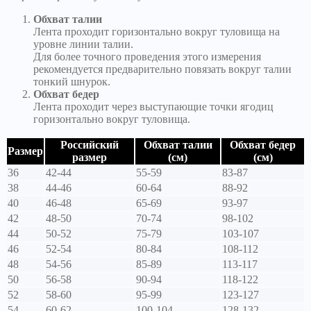
Обхват талии
Лента проходит горизонтально вокруг туловища на
уровне линии талии.
Для более точного проведения этого измерения
рекомендуется предварительно повязать вокруг талии
тонкий шнурок.
Обхват бедер
Лента проходит через выступающие точки ягодиц
горизонтально вокруг туловища.
Российский
Обхват талии
Обхват бедер
Размер
размер
(см)
(см)
36
42-44
55-59
83-87
38
44-46
60-64
88-92
40
46-48
65-69
93-97
42
48-50
70-74
98-102
44
50-52
75-79
103-107
46
52-54
80-84
108-112
48
54-56
85-89
113-117
50
56-58
90-94
118-122
52
58-60
95-99
123-127
54
60-62
100-104
128-132