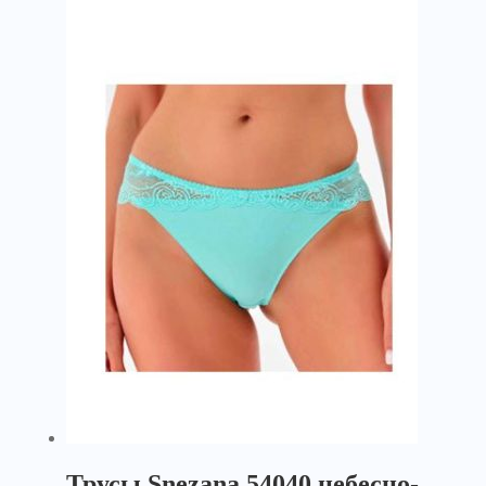
Трусы Snezana 54040 небесно-