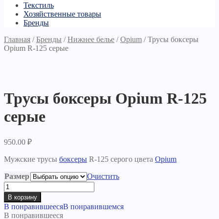
Текстиль
Хозяйственные товары
Бренды
Главная
/
Бренды
/
Нижнее белье
/
Opium
/
Трусы боксеры
Opium R-125 серые
Трусы боксеры Opium R-125
серые
950.00
₽
Мужские трусы
боксеры
R-125 серого цвета
Opium
Размер
Очистить
Количество
товара
В корзину
Трусы
В понравившееся
В понравившемся
боксеры
В понравившееся