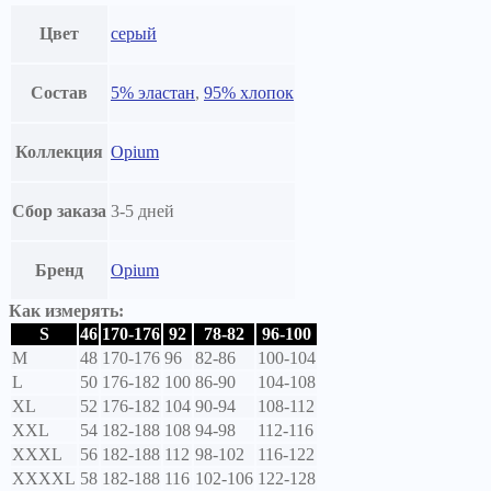
Цвет
серый
Состав
5% эластан
,
95% хлопок
Коллекция
Opium
Сбор заказа
3-5 дней
Бренд
Opium
Как измерять:
S
46
170-176
92
78-82
96-100
M
48
170-176
96
82-86
100-104
L
50
176-182
100
86-90
104-108
XL
52
176-182
104
90-94
108-112
XXL
54
182-188
108
94-98
112-116
XXXL
56
182-188
112
98-102
116-122
XXXXL
58
182-188
116
102-106
122-128