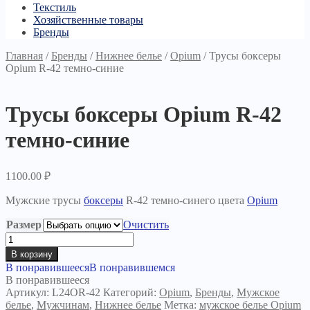
Текстиль
Хозяйственные товары
Бренды
Главная
/
Бренды
/
Нижнее белье
/
Opium
/
Трусы боксеры
Opium R-42 темно-синие
Трусы боксеры Opium R-42
темно-синие
1100.00
₽
Мужские трусы
боксеры
R-42 темно-синего цвета
Opium
Размер
Очистить
Количество
товара
В корзину
Трусы
В понравившееся
В понравившемся
боксеры
В понравившееся
Opium
Артикул:
L24OR-42
Категорий:
Opium
,
Бренды
,
Мужское
R-
белье
,
Мужчинам
,
Нижнее белье
Метка:
мужское белье Opium