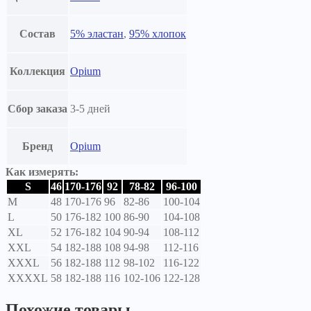
Состав
5% эластан
,
95% хлопок
Коллекция
Opium
Сбор заказа
3-5 дней
Бренд
Opium
Как измерять:
S
46
170-176
92
78-82
96-100
M
48
170-176
96
82-86
100-104
L
50
176-182
100
86-90
104-108
XL
52
176-182
104
90-94
108-112
XXL
54
182-188
108
94-98
112-116
XXXL
56
182-188
112
98-102
116-122
XXXXL
58
182-188
116
102-106
122-128
Похожие товары