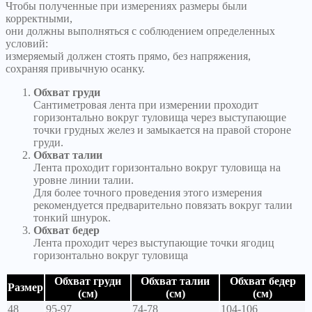
Чтобы полученные при измерениях размеры были
корректными,
они должны выполняться с соблюдением определенных
условий:
измеряемый должен стоять прямо, без напряжения,
сохраняя привычную осанку.
Обхват груди
Сантиметровая лента при измерении проходит
горизонтально вокруг туловища через выступающие
точки грудных желез и замыкается на правой стороне
груди.
Обхват талии
Лента проходит горизонтально вокруг туловища на
уровне линии талии.
Для более точного проведения этого измерения
рекомендуется предварительно повязать вокруг талии
тонкий шнурок.
Обхват бедер
Лента проходит через выступающие точки ягодиц
горизонтально вокруг туловища
Обхват груди
Обхват талии
Обхват бедер
Размер
(см)
(см)
(см)
48
95-97
74-78
104-106