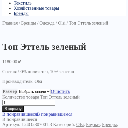
Текстиль
Хозяйственные товары
Бренды
Главная
/
Бренды
/
Одежда
/
Olsi
/
Топ Эттель зеленый
Топ Эттель зеленый
1180.00
₽
Состав: 90% полиэстер, 10% эластан
Производитель: Olsi
Размер
Очистить
Количество товара Топ Эттель зеленый
В корзину
В понравившееся
В понравившемся
В понравившееся
Артикул:
L24O2307001-3
Категорий:
Olsi
,
Блузки
,
Бренды
,