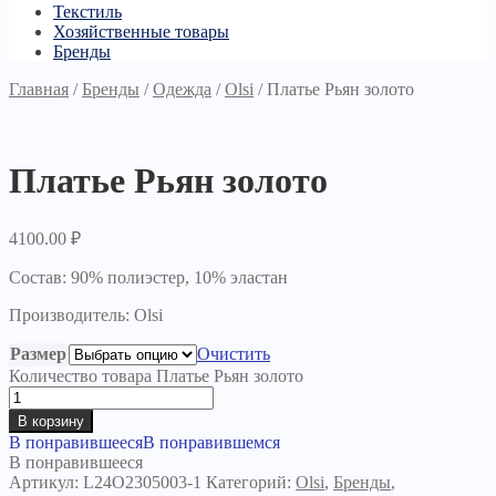
Текстиль
Хозяйственные товары
Бренды
Главная
/
Бренды
/
Одежда
/
Olsi
/
Платье Рьян золото
Платье Рьян золото
4100.00
₽
Состав: 90% полиэстер, 10% эластан
Производитель: Olsi
Размер
Очистить
Количество товара Платье Рьян золото
В корзину
В понравившееся
В понравившемся
В понравившееся
Артикул:
L24O2305003-1
Категорий:
Olsi
,
Бренды
,