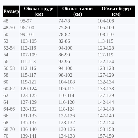
Обхват груди
Обхват талии
Обхват бедер
Размер
(см)
(см)
(см)
48
95-97
74-78
104-106
48-50
96-100
75-80
105-109
50
99-101
78-82
108-110
52
103-105
82-86
113-115
52-54
112-116
94-100
123-128
54
107-109
86-90
117-119
56
111-113
92-96
122-124
56-58
112-116
94-100
123-128
58
115-117
98-102
127-129
60
119-121
104-108
132-134
60-62
120-124
106-112
133-138
62
123-125
110-114
137-139
64
127-129
116-120
142-144
64-66
128-132
118-124
143-148
66
131-133
122-126
147-149
68
135-137
128-132
152-154
68-70
136-140
130-136
153-158
70
139-141
134-138
157-159