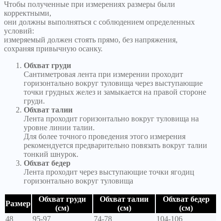
Чтобы полученные при измерениях размеры были
корректными,
они должны выполняться с соблюдением определенных
условий:
измеряемый должен стоять прямо, без напряжения,
сохраняя привычную осанку.
Обхват груди
Сантиметровая лента при измерении проходит
горизонтально вокруг туловища через выступающие
точки грудных желез и замыкается на правой стороне
груди.
Обхват талии
Лента проходит горизонтально вокруг туловища на
уровне линии талии.
Для более точного проведения этого измерения
рекомендуется предварительно повязать вокруг талии
тонкий шнурок.
Обхват бедер
Лента проходит через выступающие точки ягодиц
горизонтально вокруг туловища
Обхват груди
Обхват талии
Обхват бедер
Размер
(см)
(см)
(см)
48
95-97
74-78
104-106