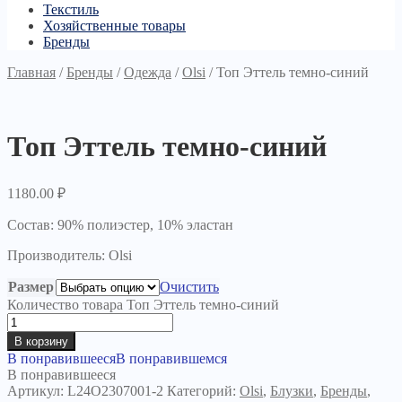
Текстиль
Хозяйственные товары
Бренды
Главная
/
Бренды
/
Одежда
/
Olsi
/
Топ Эттель темно-синий
Топ Эттель темно-синий
1180.00
₽
Состав: 90% полиэстер, 10% эластан
Производитель: Olsi
Размер
Очистить
Количество товара Топ Эттель темно-синий
В корзину
В понравившееся
В понравившемся
В понравившееся
Артикул:
L24O2307001-2
Категорий:
Olsi
,
Блузки
,
Бренды
,