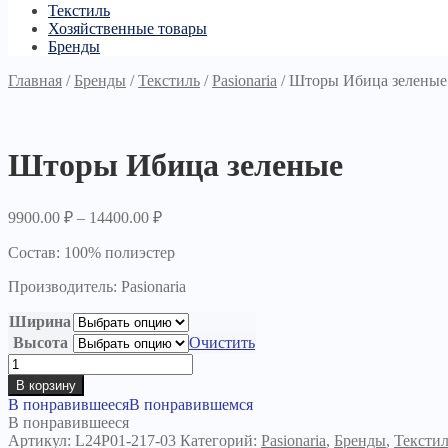
Текстиль
Хозяйственные товары
Бренды
Главная
/
Бренды
/
Текстиль
/
Pasionaria
/
Шторы Ибица зеленые
Шторы Ибица зеленые
9900.00
₽
–
14400.00
₽
Состав: 100% полиэстер
Производитель: Pasionaria
Ширина
Высота
Очистить
Количество
товара
В корзину
Шторы
В понравившееся
В понравившемся
Ибица
В понравившееся
зеленые
Артикул:
L24P01-217-03
Категорий:
Pasionaria
,
Бренды
,
Тексти