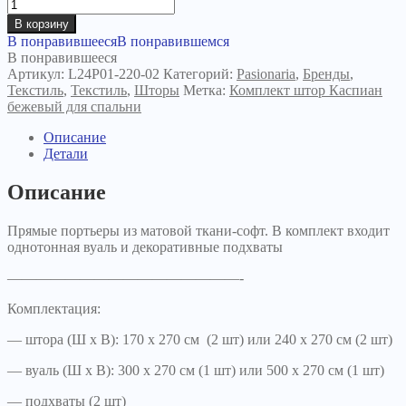
В корзину
В понравившееся
В понравившемся
В понравившееся
Артикул:
L24P01-220-02
Категорий:
Pasionaria
,
Бренды
,
Текстиль
,
Текстиль
,
Шторы
Метка:
Комплект штор Каспиан
бежевый для спальни
Описание
Детали
Описание
Прямые портьеры из матовой ткани-софт. В комплект входит
однотонная вуаль и декоративные подхваты
————————————————-
Комплектация:
— штора (Ш х В): 170 х 270 см (2 шт) или 240 х 270 см (2 шт)
— вуаль (Ш х В): 300 х 270 см (1 шт) или 500 х 270 см (1 шт)
— подхваты (2 шт)