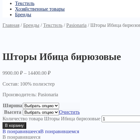
Текстиль
Хозяйственные товары
Бренды
Главная
/
Бренды
/
Текстиль
/
Pasionaria
/
Шторы Ибица бирюзо
Шторы Ибица бирюзовые
9900.00
₽
–
14400.00
₽
Состав: 100% полиэстер
Производитель: Pasionaria
Ширина
Высота
Очистить
Количество товара Шторы Ибица бирюзовые
В корзину
В понравившееся
В понравившемся
В понравившееся