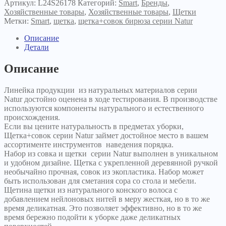
Артикул:
L24S26178
Категорий:
Smart
,
Бренды
,
Хозяйственные товары
,
Хозяйственные товары
,
Щетки
Метки:
Smart
,
щетка
,
щетка+совок бирюза серии Natur
Описание
Детали
Описание
Линейка продукции из натуральных материалов серии
Natur достойно оценена в ходе тестирования. В производстве
используются компоненты натурального и естественного
происхождения.
Если вы цените натуральность в предметах уборки,
Щетка+совок серии Natur займет достойное место в вашем
ассортименте инструментов наведения порядка.
Набор из совка и щетки серии Natur выполнен в уникальном
и удобном дизайне. Щетка с укрепленной деревянной ручкой
необычайно прочная, совок из экопластика. Набор может
быть использован для сметания сора со стола и мебели.
Щетина щетки из натурального конского волоса с
добавлением нейлоновых нитей в меру жесткая, но в то же
время деликатная. Это позволяет эффективно, но в то же
время бережно подойти к уборке даже деликатных