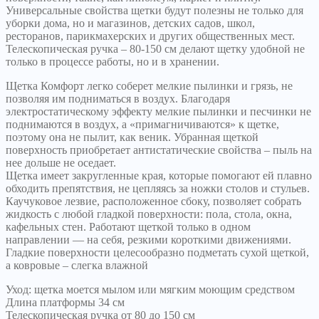
Универсальные свойства щетки будут полезны не только для
уборки дома, но и магазинов, детских садов, школ,
ресторанов, парикмахерских и других общественных мест.
Телескопическая ручка – 80-150 см делают щетку удобной не
только в процессе работы, но и в хранении.
Щетка Комфорт легко соберет мелкие пылинки и грязь, не
позволяя им подниматься в воздух. Благодаря
электростатическому эффекту мелкие пылинки и песчинки не
поднимаются в воздух, а «примагничиваются» к щетке,
поэтому она не пылит, как веник. Убранная щеткой
поверхность приобретает антистатические свойства – пыль на
нее дольше не оседает.
Щетка имеет закругленные края, которые помогают ей плавно
обходить препятствия, не цепляясь за ножки столов и стульев.
Каучуковое лезвие, расположенное сбоку, позволяет собрать
жидкость с любой гладкой поверхности: пола, стола, окна,
кафельных стен. Работают щеткой только в одном
направлении — на себя, резкими короткими движениями.
Гладкие поверхности целесообразно подметать сухой щеткой,
а ковровые – слегка влажной
Уход: щетка моется мылом или мягким моющим средством
Длина платформы 34 см
Телескопическая ручка от 80 до 150 см