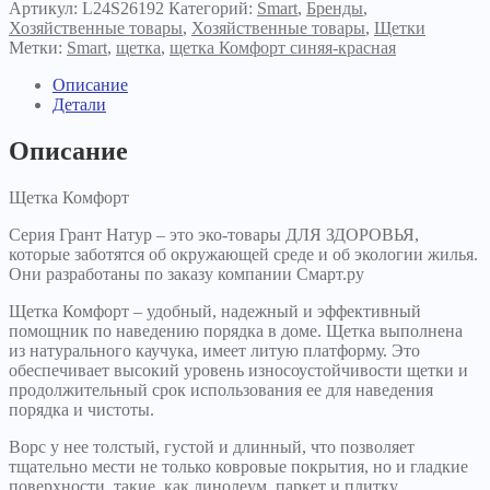
синяя-
Артикул:
L24S26192
Категорий:
Smart
,
Бренды
,
красная
Хозяйственные товары
,
Хозяйственные товары
,
Щетки
Метки:
Smart
,
щетка
,
щетка Комфорт синяя-красная
Описание
Детали
Описание
Щетка Комфорт
Серия Грант Натур – это эко-товары ДЛЯ ЗДОРОВЬЯ,
которые заботятся об окружающей среде и об экологии жилья.
Они разработаны по заказу компании Смарт.ру
Щетка Комфорт – удобный, надежный и эффективный
помощник по наведению порядка в доме. Щетка выполнена
из натурального каучука, имеет литую платформу. Это
обеспечивает высокий уровень износоустойчивости щетки и
продолжительный срок использования ее для наведения
порядка и чистоты.
Ворс у нее толстый, густой и длинный, что позволяет
тщательно мести не только ковровые покрытия, но и гладкие
поверхности, такие, как линолеум, паркет и плитку.