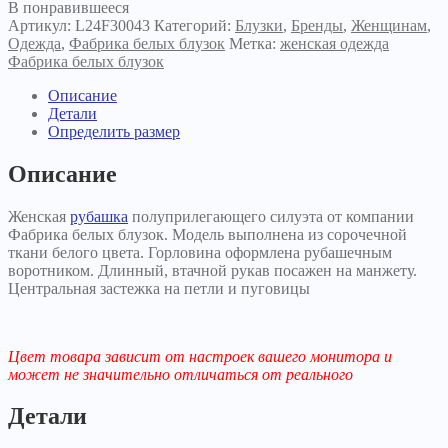
В понравившееся
Артикул:
L24F30043
Категорий:
Блузки
,
Бренды
,
Женщинам
,
Одежда
,
Фабрика белых блузок
Метка:
женская одежда
Фабрика белых блузок
Описание
Детали
Определить размер
Описание
Женская
рубашка
полуприлегающего силуэта от компании
Фабрика белых блузок. Модель выполнена из сорочечной
ткани белого цвета. Горловина оформлена рубашечным
воротником. Длинный, втачной рукав посажен на манжету.
Центральная застежка на петли и пуговицы
Цвет товара зависит от настроек вашего монитора и
может не значительно отличаться от реального
Детали