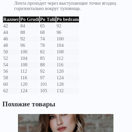
Лента проходит через выступающие точки ягодиц
горизонтально вокруг туловища.
Razmer
Po Grudi
Po Talii
Po bedram
42
84
65
92
44
88
68
96
46
92
74
100
48
96
78
104
50
100
82
108
52
104
85
112
54
108
88
116
56
112
92
120
58
116
97
124
60
120
101
128
62
124
105
132
Похожие товары