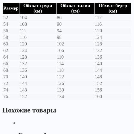
Обхват груди
Обхват талии
Обхват бедер
Размер
(см)
(см)
(см)
52
104
86
112
54
108
90
116
56
112
94
120
58
116
98
124
60
120
102
128
62
124
106
132
64
128
110
136
66
132
114
140
68
136
118
144
70
140
122
148
72
144
126
152
74
148
130
156
76
152
134
160
Похожие товары