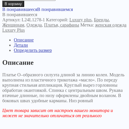
товара
В корзину
Платье
В понравившееся
В понравившемся
Дарина
В понравившееся
черное
Артикул:
L24L1278-1
Категорий:
Luxury plus
,
Бренды
,
Женщинам
,
Одежда
,
Платья, сарафаны
Метка:
женская одежда
Luxury Plus
Описание
Детали
Определить размер
Описание
Платье О–образного силуэта длиной за линию колен. Модель
выполнена из пластичного трикотажа «масло». По переду
крупная стильная аппликация. Круглый вырез горловины
обработан окантовкой. Спинка с центральным швом. Рукава
втачные длинные, по низу оформлены двойным воланом. В
боковых швах удобные карманы. Низ ровный
Цвет товара зависит от настроек вашего монитора и
может не значительно отличаться от реального