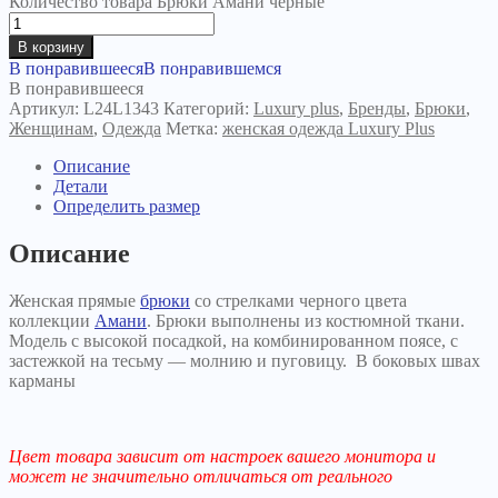
Количество товара Брюки Амани черные
В корзину
В понравившееся
В понравившемся
В понравившееся
Артикул:
L24L1343
Категорий:
Luxury plus
,
Бренды
,
Брюки
,
Женщинам
,
Одежда
Метка:
женская одежда Luxury Plus
Описание
Детали
Определить размер
Описание
Женская прямые
брюки
со стрелками черного цвета
коллекции
Амани
. Брюки выполнены из костюмной ткани.
Модель с высокой посадкой, на комбинированном поясе, с
застежкой на тесьму — молнию и пуговицу. В боковых швах
карманы
Цвет товара зависит от настроек вашего монитора и
может не значительно отличаться от реального