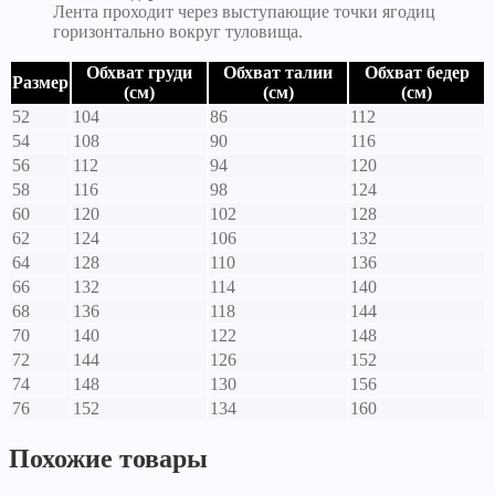
Лента проходит через выступающие точки ягодиц
горизонтально вокруг туловища.
Обхват груди
Обхват талии
Обхват бедер
Размер
(см)
(см)
(см)
52
104
86
112
54
108
90
116
56
112
94
120
58
116
98
124
60
120
102
128
62
124
106
132
64
128
110
136
66
132
114
140
68
136
118
144
70
140
122
148
72
144
126
152
74
148
130
156
76
152
134
160
Похожие товары