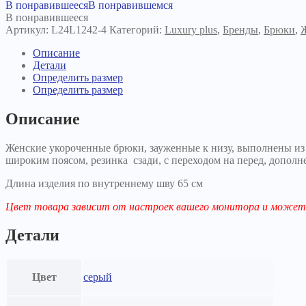
Брюки
В понравившееся
В понравившемся
Рикки
В понравившееся
серые
Артикул:
L24L1242-4
Категорий:
Luxury plus
,
Бренды
,
Брюки
,
Описание
Детали
Определить размер
Определить размер
Описание
Женские укороченные брюки, зауженные к низу, выполнены из 
широким поясом, резинка сзади, с переходом на перед, допо
Длина изделия по внутреннему шву 65 см
Цвет товара зависит от настроек вашего монитора и может 
Детали
Цвет
серый