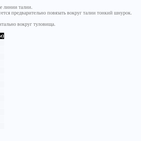
е линии талии.
уется предварительно повязать вокруг талии тонкий шнурок.
нтально вокруг туловища.
м)