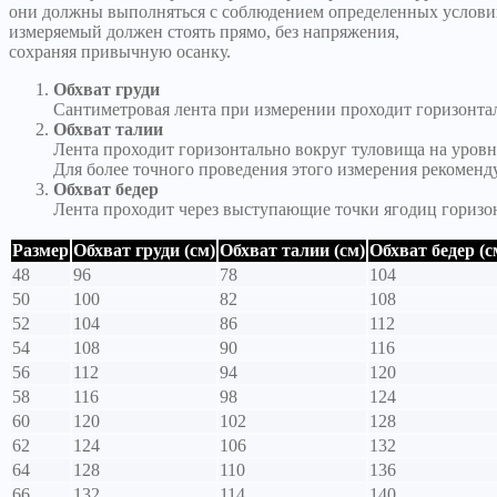
они должны выполняться с соблюдением определенных услови
измеряемый должен стоять прямо, без напряжения,
сохраняя привычную осанку.
Обхват груди
Сантиметровая лента при измерении проходит горизонтал
Обхват талии
Лента проходит горизонтально вокруг туловища на уровн
Для более точного проведения этого измерения рекоменд
Обхват бедер
Лента проходит через выступающие точки ягодиц горизо
Размер
Обхват груди (см)
Обхват талии (см)
Обхват бедер (с
48
96
78
104
50
100
82
108
52
104
86
112
54
108
90
116
56
112
94
120
58
116
98
124
60
120
102
128
62
124
106
132
64
128
110
136
66
132
114
140