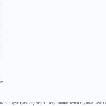
,
й:
ьно вокруг туловища через выступающие точки грудных желез и