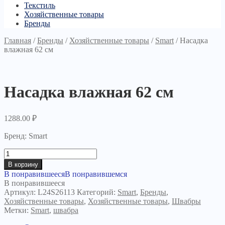
Текстиль
Хозяйственные товары
Бренды
Главная
/
Бренды
/
Хозяйственные товары
/
Smart
/
Насадка
влажная 62 см
Насадка влажная 62 см
1288.00
₽
Бренд: Smart
Количество
товара
В корзину
Насадка
В понравившееся
В понравившемся
влажная
В понравившееся
62
Артикул:
L24S26113
Категорий:
Smart
,
Бренды
,
см
Хозяйственные товары
,
Хозяйственные товары
,
Швабры
Метки:
Smart
,
швабра