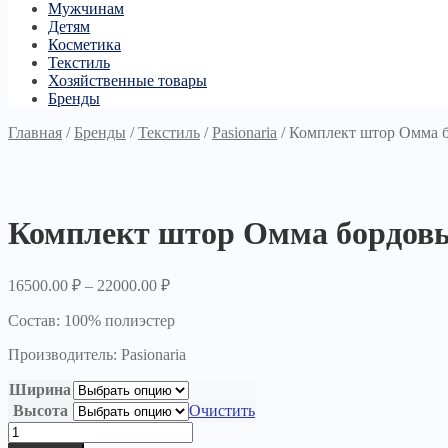
Мужчинам
Детям
Косметика
Текстиль
Хозяйственные товары
Бренды
Главная
/
Бренды
/
Текстиль
/
Pasionaria
/
Комплект штор Омма 
Комплект штор Омма бордов
16500.00
₽
–
22000.00
₽
Состав: 100% полиэстер
Производитель: Pasionaria
Ширина
Высота
Очистить
Количество