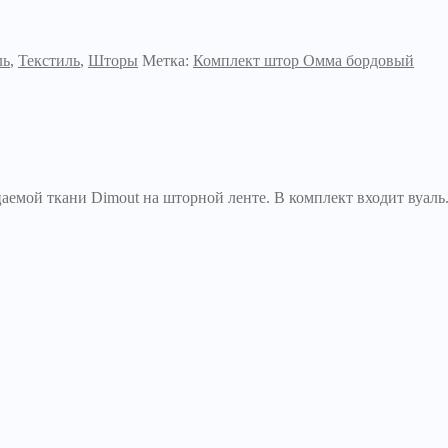
ль
,
Текстиль
,
Шторы
Метка:
Комплект штор Омма бордовый
емой ткани Dimout на шторной ленте. В комплект входит вуал