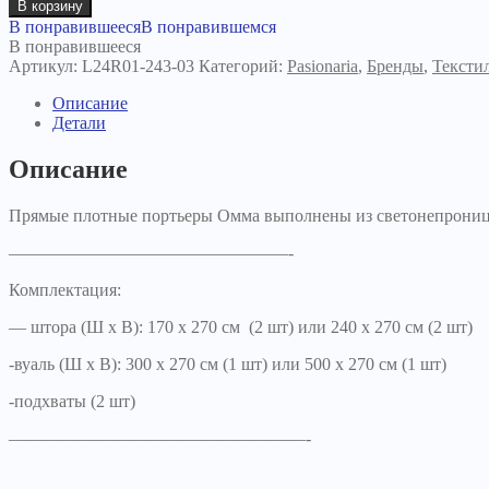
товара
В корзину
Комплект
В понравившееся
В понравившемся
штор
В понравившееся
Омма
Артикул:
L24R01-243-03
Категорий:
Pasionaria
,
Бренды
,
Тексти
бордовый
Описание
Детали
Описание
Прямые плотные портьеры Омма выполнены из светонепроница
————————————————-
Комплектация:
— штора (Ш х В): 170 х 270 см (2 шт) или 240 х 270 см (2 шт)
-вуаль (Ш х В): 300 х 270 см (1 шт) или 500 х 270 см (1 шт)
-подхваты (2 шт)
—————————————————-